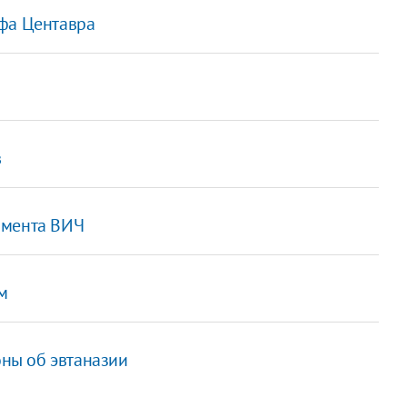
ьфа Центавра
в
рмента ВИЧ
м
оны об эвтаназии