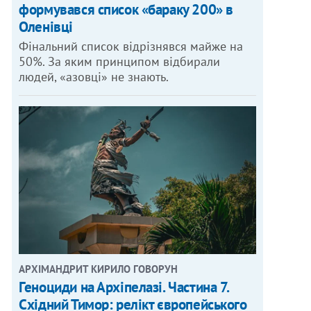
формувався список «бараку 200» в
Оленівці
Фінальний список відрізнявся майже на
50%. За яким принципом відбирали
людей, «азовці» не знають.
АРХІМАНДРИТ КИРИЛО ГОВОРУН
Геноциди на Архіпелазі. Частина 7.
Східний Тимор: релікт європейського