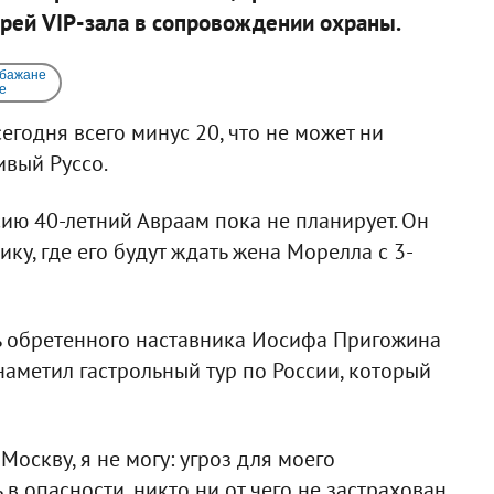
рей VIP-зала в сопровождении охраны.
 бажане
e
сегодня всего минус 20, что не может ни
ивый Руссо.
сию 40-летний Авраам пока не планирует. Он
ку, где его будут ждать жена Морелла с 3-
ь обретенного наставника Иосифа Пригожина
наметил гастрольный тур по России, который
Москву, я не могу: угроз для моего
в опасности, никто ни от чего не застрахован,