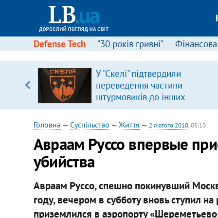
Defense Tech
“30 років гривні”
Фінансова
ою
У "Скелі" підтвердили
пЛА. Є
переведення частини
лено)
штурмовиків до інших
підрозділів
Головна
—
Суспільство
—
Життя
—
2 лютого 2010
, 05:10
Авраам Руссо впервые при
убийства
Авраам Руссо, спешно покинувший Москв
году, вечером в субботу вновь ступил на
приземлился в аэропорту «Шереметьево-