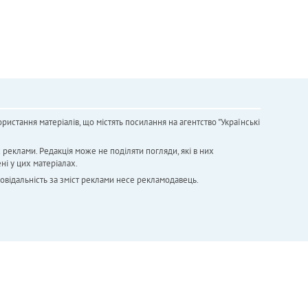
ристання матеріалів, що містять посилання на агентство "Українськi
х реклами. Редакція може не поділяти погляди, які в них
ні у цих матеріалах.
повідальність за зміст реклами несе рекламодавець.