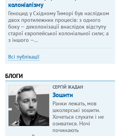
колоніалізму
Геноцид у Східному Тиморі був наслідком
двох протилежних процесів: з одного
боку — деколонізації внаслідок відступу
старої європейської колоніальної сили; а
з іншого —…
Всі публікації
БЛОГИ
СЕРГІЙ ЖАДАН
Зошити
Ранки лежать, мов
школярські зошити.
Хочеться слухати і не
озиватися. Ночі
починають