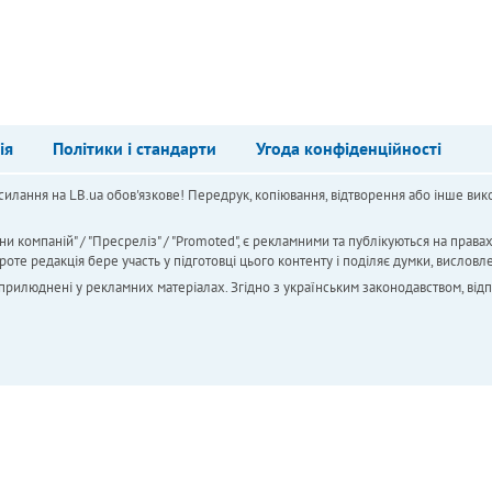
ія
Політики і стандарти
Угода конфіденційності
силання на LB.ua обов'язкове! Передрук, копіювання, відтворення або інше вико
ни компаній" / "Пресреліз" / "Promoted", є рекламними та публікуються на права
 редакція бере участь у підготовці цього контенту і поділяє думки, висловле
 оприлюднені у рекламних матеріалах. Згідно з українським законодавством, від