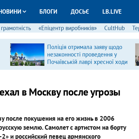
НОВИНИ
БЛОГИ
ДОСЬЄ
LB.LIVE
 грамотність
«Епіцентр виробників»
CultHub
Те
Поліція отримала заяву щодо
незаконності проведення у
Почаївській лаврі хресної ходи
ехал в Москву после угрозы
у после покушения на его жизнь в 2006
 русскую землю. Самолет с артистом на борту
2» и российский певец армянского