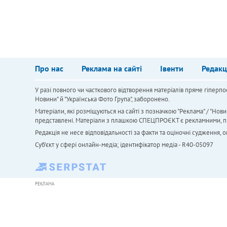
Про нас
Реклама на сайті
Івенти
Редакц
У разі повного чи часткового відтворення матеріалів пряме гіперпо
Новини" й "Українська Фото Група", заборонено.
Матеріали, які розміщуються на сайті з позначкою "Реклама" / "Нови
представлені. Матеріали з плашкою СПЕЦПРОЄКТ є рекламними, проте
Редакція не несе відповідальності за факти та оціночні судження,
Cуб'єкт у сфері онлайн-медіа; ідентифікатор медіа - R40-05097
РЕКЛАМА