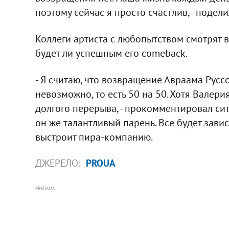
поэтому сейчас я просто счастлив, - подел
Коллеги артиста с любопытством смотрят в 
будет ли успешным его comeback.
- Я считаю, что возвращение Авраама Русс
невозможно, то есть 50 на 50. Хотя Валери
долгого перерыва, - прокомментировал си
он же талантливый парень. Все будет зависе
выстроит пира-компанию.
ДЖЕРЕЛО:
PROUA
РЕКЛАМА