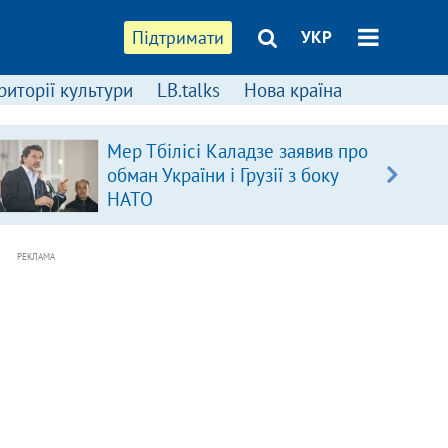
Підтримати
УКР
риторії культури
LB.talks
Нова країна
Мер Тбілісі Каладзе заявив про
обман України і Грузії з боку
НАТО
РЕКЛАМА