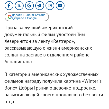
Додати LB.ua як бажане
джерело в Google
Приза за лучший американский
документальный фильм удостоен Тим
Хезерингтон за ленту «Restrepo»,
рассказывающую о жизни американских
солдат на заставе в отдаленном районе
Афганистана.
В категории американских художественных
фильмов награду получила картина «Winter´s
Bone» Дебры Грэник о девочке-подростке,
разыскивающей своего пропавшего без вести
отца.