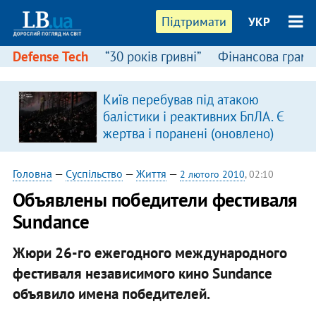
Підтримати
УКР
Defense Tech
“30 років гривні”
Фінансова грамо
Київ перебував під атакою
балістики і реактивних БпЛА. Є
жертва і поранені (оновлено)
Головна
—
Суспільство
—
Життя
—
2 лютого 2010
, 02:10
Объявлены победители фестиваля
Sundance
Жюри 26-го ежегодного международного
фестиваля независимого кино Sundance
объявило имена победителей.