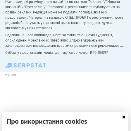
Матеріали, які розміщуються на сайті з позначкою "Реклама" / "Новини
компаній" / "Пресреліз" / "Promoted", є рекламними та публікуються на
правах реклами. Редакція може не поділяти погляди, які в них
представлені. Матеріали з плашкою СПЕЦПРОЄКТ є рекламними, проте
редакція бере участь у підготовці цього контенту і поділяє думки,
висловлені у цих матеріалах.
Редакція не несе відповідальності за факти та оціночні судження,
оприлюднені у рекламних матеріалах. Згідно з українським
законодавством, відповідальність за зміст реклами несе рекламодавець.
Cуб'єкт у сфері онлайн-медіа; ідентифікатор медіа - R40-05097
РЕКЛАМА
Про використання cookies