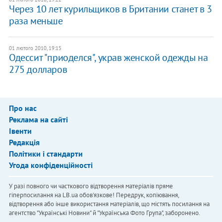
Через 10 лет курильщиков в Британии станет в 3
раза меньше
01 лютого 2010, 19:15
Одессит "приоделся", украв женской одежды на
275 долларов
Про нас
Реклама на сайті
Івенти
Редакція
Політики і стандарти
Угода конфіденційності
У разі повного чи часткового відтворення матеріалів пряме
гіперпосилання на LB.ua обов'язкове! Передрук, копіювання,
відтворення або інше використання матеріалів, що містять посилання на
агентство "Українськi Новини" й "Українська Фото Група", заборонено.