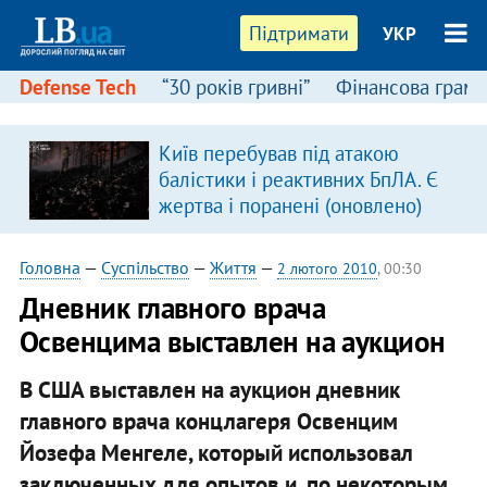
Підтримати
УКР
Defense Tech
“30 років гривні”
Фінансова грамо
Київ перебував під атакою
в
балістики і реактивних БпЛА. Є
жертва і поранені (оновлено)
Головна
—
Суспільство
—
Життя
—
2 лютого 2010
, 00:30
Дневник главного врача
Освенцима выставлен на аукцион
В США выставлен на аукцион дневник
главного врача концлагеря Освенцим
Йозефа Менгеле, который использовал
заключенных для опытов и, по некоторым