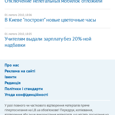
Отключение нелегальных мобилок отложили
01 лютого 2010, 18:06
В Киеве "построят" новые цветочные часы
01 лютого 2010, 18:05
Учителям выдали зарплату без 20%-ной
надбавки
Про нас
Реклама на сайті
Івенти
Редакція
Політики і стандарти
Угода конфіденційності
У разі повного чи часткового відтворення матеріалів пряме
гіперпосилання на LB.ua обов'язкове! Передрук, копіювання,
відтворення або інше використання матеріалів, що містять посилання на