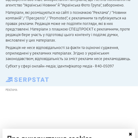
агентство "Українськi Новини" й "Українська Фото Група", заборонено.
Матеріали, які розміщуються на сайті з позначкою "Реклама" / "Новини
компаній" / "Пресреліз" / "Promoted", є рекламними та публікуються на
правах реклами. Редакція може не поділяти погляди, які в них
представлені. Матеріали з плашкою СПЕЦПРОЄКТ є рекламними, проте
редакція бере участь у підготовці цього контенту і поділяє думки,
висловлені у цих матеріалах.
Редакція не несе відповідальності за факти та оціночні судження,
оприлюднені у рекламних матеріалах. Згідно з українським
законодавством, відповідальність за зміст реклами несе рекламодавець.
Cуб'єкт у сфері онлайн-медіа; ідентифікатор медіа - R40-05097
РЕКЛАМА