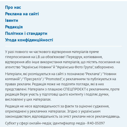
Про нас
Реклама на сайті
Івенти
Редакція
Політики і стандарти
Угода конфіденційності
У разі повного чи часткового відтворення матеріалів пряме
гіперпосилання на LB.ua обов'язкове! Передрук, копіювання,
відтворення або інше використання матеріалів, що містять посилання на
агентство "Українськi Новини" й "Українська Фото Група", заборонено.
Матеріали, які розміщуються на сайті з позначкою "Реклама" / "Новини
компаній" / "Пресреліз" / "Promoted", є рекламними та публікуються на
правах реклами. Редакція може не поділяти погляди, які в них
представлені. Матеріали з плашкою СПЕЦПРОЄКТ є рекламними, проте
редакція бере участь у підготовці цього контенту і поділяє думки,
висловлені у цих матеріалах.
Редакція не несе відповідальності за факти та оціночні судження,
оприлюднені у рекламних матеріалах. Згідно з українським
законодавством, відповідальність за зміст реклами несе рекламодавець.
Cуб'єкт у сфері онлайн-медіа; ідентифікатор медіа - R40-05097