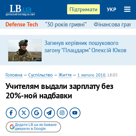
Підтримати
УКР
Defense Tech
“30 років гривні”
Фінансова грамо
Загинув керівник пошукового
загону "Плацдарм" Олексій Юков
Головна
—
Суспільство
—
Життя
—
1 лютого 2010
, 18:05
Учителям выдали зарплату без
20%-ной надбавки
Додати LB.ua як бажане
джерело в Google