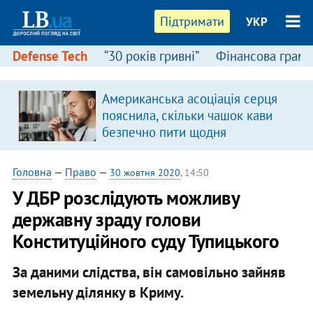
Підтримати
УКР
Defense Tech
“30 років гривні”
Фінансова грамо
Американська асоціація серця
пояснила, скільки чашок кави
безпечно пити щодня
Головна
—
Право
—
30 жовтня 2020
, 14:50
У ДБР розслідують можливу
державну зраду голови
Конституційного суду Тупицького
За даними слідства, він самовільно зайняв
земельну ділянку в Криму.