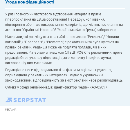
Угода конфіденційності
У разі повного чи часткового відтворення матеріалів пряме
гіперпосилання на LB.ua обов'язкове! Передрук, копіювання,
відтворення або інше використання матеріалів, що містять посилання на
агентство "Українськi Новини" й "Українська Фото Група", заборонено.
Матеріали, які розміщуються на сайті з позначкою "Реклама" / "Новини
компаній" / "Пресреліз" / "Promoted", є рекламними та публікуються на
правах реклами. Редакція може не поділяти погляди, які в них
представлені. Матеріали з плашкою СПЕЦПРОЄКТ є рекламними, проте
редакція бере участь у підготовці цього контенту і поділяє думки,
висловлені у цих матеріалах.
Редакція не несе відповідальності за факти та оціночні судження,
оприлюднені у рекламних матеріалах. Згідно з українським
законодавством, відповідальність за зміст реклами несе рекламодавець.
Cуб'єкт у сфері онлайн-медіа; ідентифікатор медіа - R40-05097
РЕКЛАМА