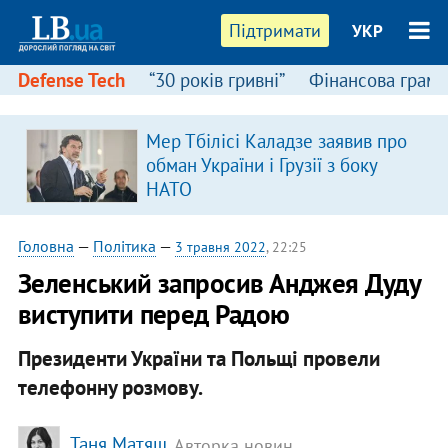
Підтримати
УКР
Defense Tech
“30 років гривні”
Фінансова грамо
Мер Тбілісі Каладзе заявив про
обман України і Грузії з боку
НАТО
Головна
—
Політика
—
3 травня 2022
, 22:25
Зеленський запросив Анджея Дуду
виступити перед Радою
Президенти України та Польщі провели
телефонну розмову.
Таня Матяш
, Авторка новин