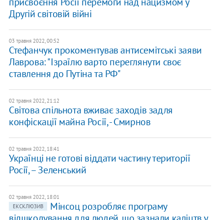
присвоєння Росії перемоги над нацизмом у
Другій світовій війні
03 травня 2022, 00:52
​Стефанчук прокоментував антисемітські заяви
Лаврова: "Ізраїлю варто переглянути своє
ставлення до Путіна та РФ"
02 травня 2022, 21:12
Світова спільнота вживає заходів задля
конфіскації майна Росії, - Смирнов
02 травня 2022, 18:41
Українці не готові віддати частину території
Росії, – Зеленський
02 травня 2022, 18:01
Мінсоц розробляє програму
ЕКСКЛЮЗИВ
відшкодування для людей, що зазнали каліцтв у