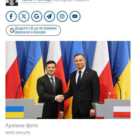
Додати LB.ua як бажане
джерело в Google
Архівне фото
ФОТО: EPA/UPG