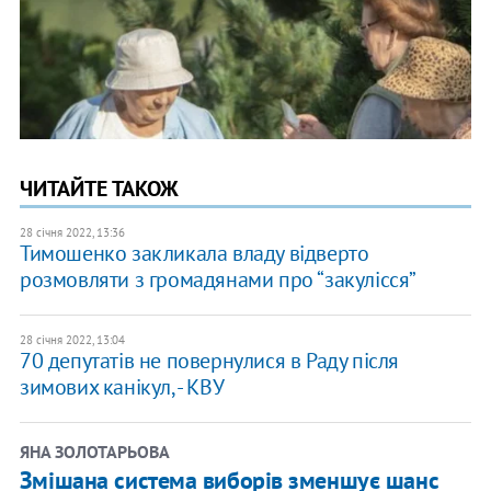
ЧИТАЙТЕ ТАКОЖ
28 січня 2022, 13:36
Тимошенко закликала владу відверто
розмовляти з громадянами про “закулісся”
28 січня 2022, 13:04
70 депутатів не повернулися в Раду після
зимових канікул, - КВУ
ЯНА ЗОЛОТАРЬОВА
Змішана система виборів зменшує шанс