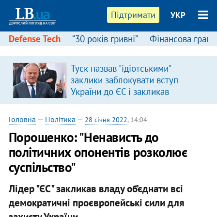
Підтримати
УКР
Defense Tech
“30 років гривні”
Фінансова грамо
Туск назвав "ідіотськими"
заклики заблокувати вступ
України до ЄС і закликав
припинити антиукраїнську
риторику
Головна
—
Політика
—
28 січня 2022
, 14:04
Порошенко: "Ненависть до
політичних опонентів розколює
суспільство"
Лідер "ЄС" закликав владу об’єднати всі
демократичні проєвропейські сили для
захисту України.