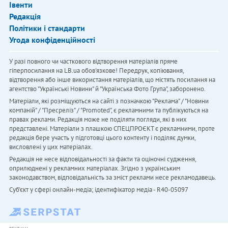
Івенти
Редакція
Політики і стандарти
Угода конфіденційності
У разі повного чи часткового відтворення матеріалів пряме
гіперпосилання на LB.ua обов'язкове! Передрук, копіювання,
відтворення або інше використання матеріалів, що містять посилання на
агентство "Українськi Новини" й "Українська Фото Група", заборонено.
Матеріали, які розміщуються на сайті з позначкою "Реклама" / "Новини
компаній" / "Пресреліз" / "Promoted", є рекламними та публікуються на
правах реклами. Редакція може не поділяти погляди, які в них
представлені. Матеріали з плашкою СПЕЦПРОЄКТ є рекламними, проте
редакція бере участь у підготовці цього контенту і поділяє думки,
висловлені у цих матеріалах.
Редакція не несе відповідальності за факти та оціночні судження,
оприлюднені у рекламних матеріалах. Згідно з українським
законодавством, відповідальність за зміст реклами несе рекламодавець.
Cуб'єкт у сфері онлайн-медіа; ідентифікатор медіа - R40-05097