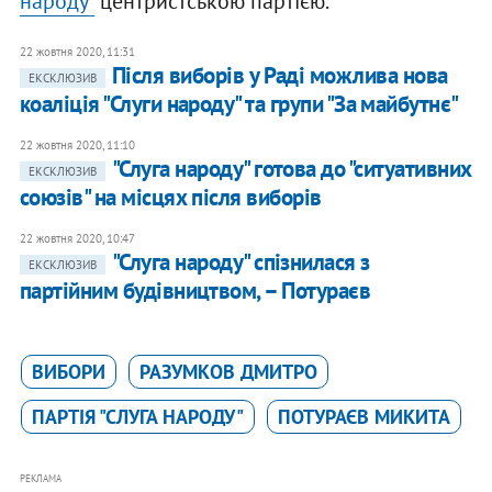
народу"
центристською партією.
22 жовтня 2020, 11:31
Після виборів у Раді можлива нова
ЕКСКЛЮЗИВ
коаліція "Слуги народу" та групи "За майбутнє"
22 жовтня 2020, 11:10
"Слуга народу" готова до "ситуативних
ЕКСКЛЮЗИВ
союзів" на місцях після виборів
22 жовтня 2020, 10:47
"Слуга народу" спізнилася з
ЕКСКЛЮЗИВ
партійним будівництвом, – Потураєв
ВИБОРИ
РАЗУМКОВ ДМИТРО
ПАРТІЯ "СЛУГА НАРОДУ"
ПОТУРАЄВ МИКИТА
РЕКЛАМА