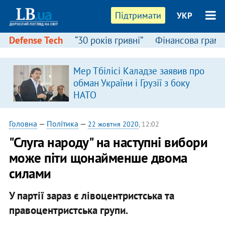
Підтримати
УКР
Defense Tech
“30 років гривні”
Фінансова грамо
Мер Тбілісі Каладзе заявив про
обман України і Грузії з боку
НАТО
Головна
—
Політика
—
22 жовтня 2020
, 12:02
"Слуга народу" на наступні вибори
може піти щонайменше двома
силами
У партії зараз є лівоцентристська та
правоцентристська групи.