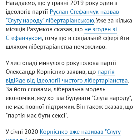
Нагадаємо, що у травні 2019 року один з
ідеологів партії
Руслан Стефанчук назвав
"Слугу народу" лібертаріанською
. Уже за кілька
місяців Разумков сказав, що
не згоден зі
Стефанчуком
, тому що в соціальній сфері йти
шляхом лібертаріанства неможливо.
У листопаді минулого року голова партії
Олександр Корнієнко заявив, що
партія
відійде від ідеології чистого лібертаріанства
.
За його словами, ліберальна модель
економіки, яку хотіла будувати "Слуга народу",
не має повної підтримки. Він також сказав, що
"партія має бути сексі".
У січні 2020
Корнієнко вже називав "Слугу