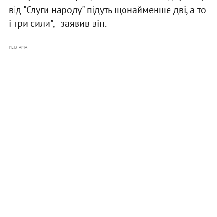
від "Слуги народу" підуть щонайменше дві, а то
і три сили", - заявив він.
РЕКЛАМА