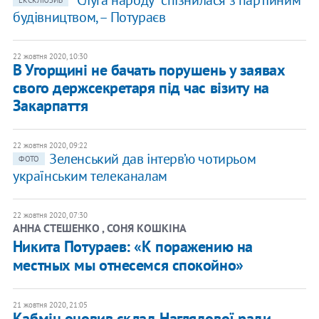
"Слуга народу" спізнилася з партійним
ЕКСКЛЮЗИВ
будівництвом, – Потураєв
22 жовтня 2020, 10:30
В Угорщині не бачать порушень у заявах
свого держсекретаря під час візиту на
Закарпаття
22 жовтня 2020, 09:22
Зеленський дав інтерв’ю чотирьом
ФОТО
українським телеканалам
22 жовтня 2020, 07:30
АННА СТЕШЕНКО , СОНЯ КОШКІНА
Никита Потураев: «К поражению на
местных мы отнесемся спокойно»
21 жовтня 2020, 21:05
Кабмін оновив склад Наглядової ради