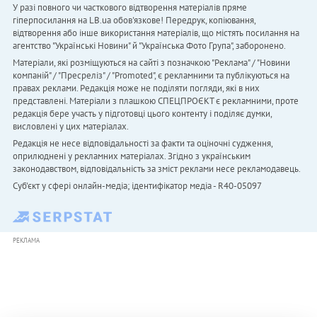
У разі повного чи часткового відтворення матеріалів пряме
гіперпосилання на LB.ua обов'язкове! Передрук, копіювання,
відтворення або інше використання матеріалів, що містять посилання на
агентство "Українськi Новини" й "Українська Фото Група", заборонено.
Матеріали, які розміщуються на сайті з позначкою "Реклама" / "Новини
компаній" / "Пресреліз" / "Promoted", є рекламними та публікуються на
правах реклами. Редакція може не поділяти погляди, які в них
представлені. Матеріали з плашкою СПЕЦПРОЄКТ є рекламними, проте
редакція бере участь у підготовці цього контенту і поділяє думки,
висловлені у цих матеріалах.
Редакція не несе відповідальності за факти та оціночні судження,
оприлюднені у рекламних матеріалах. Згідно з українським
законодавством, відповідальність за зміст реклами несе рекламодавець.
Cуб'єкт у сфері онлайн-медіа; ідентифікатор медіа - R40-05097
РЕКЛАМА