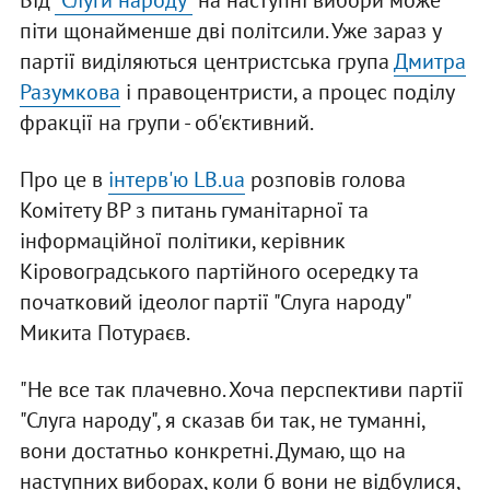
Від
"Слуги народу"
на наступні вибори може
піти щонайменше дві політсили. Уже зараз у
партії виділяються центристська група
Дмитра
Разумкова
і правоцентристи, а процес поділу
фракції на групи - об'єктивний.
Про це в
інтерв'ю LB.ua
розповів голова
Комітету ВР з питань гуманітарної та
інформаційної політики, керівник
Кіровоградського партійного осередку та
початковий ідеолог партії "Слуга народу"
Микита Потураєв.
"Не все так плачевно. Хоча перспективи партії
"Слуга народу", я сказав би так, не туманні,
вони достатньо конкретні. Думаю, що на
наступних виборах, коли б вони не відбулися,