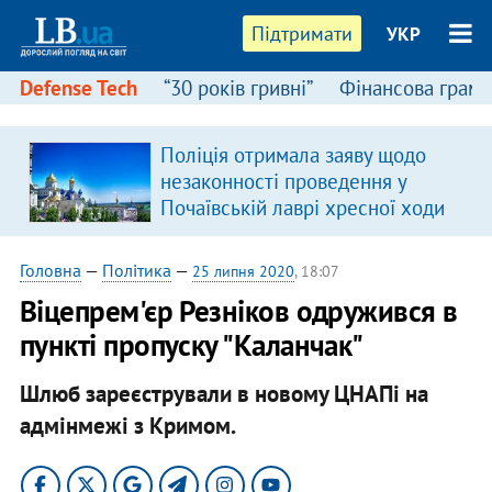
Підтримати
УКР
Defense Tech
“30 років гривні”
Фінансова грамо
Поліція отримала заяву щодо
незаконності проведення у
Почаївській лаврі хресної ходи
Головна
—
Політика
—
25 липня 2020
, 18:07
​Віцепрем'єр Резніков одружився в
пункті пропуску "Каланчак"
Шлюб зареєстрували в новому ЦНАПі на
адмінмежі з Кримом.