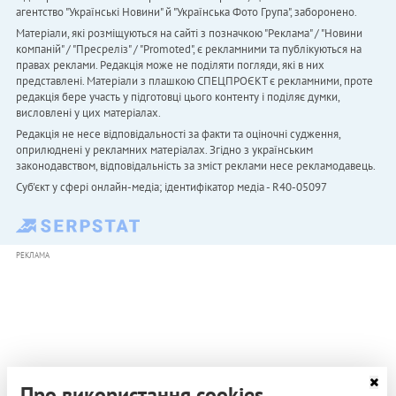
агентство "Українськi Новини" й "Українська Фото Група", заборонено.
Матеріали, які розміщуються на сайті з позначкою "Реклама" / "Новини
компаній" / "Пресреліз" / "Promoted", є рекламними та публікуються на
правах реклами. Редакція може не поділяти погляди, які в них
представлені. Матеріали з плашкою СПЕЦПРОЄКТ є рекламними, проте
редакція бере участь у підготовці цього контенту і поділяє думки,
висловлені у цих матеріалах.
Редакція не несе відповідальності за факти та оціночні судження,
оприлюднені у рекламних матеріалах. Згідно з українським
законодавством, відповідальність за зміст реклами несе рекламодавець.
Cуб'єкт у сфері онлайн-медіа; ідентифікатор медіа - R40-05097
РЕКЛАМА
Про використання cookies