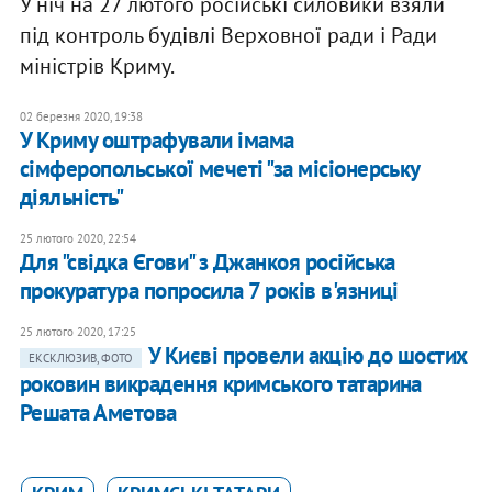
У ніч на 27 лютого російські силовики взяли
під контроль будівлі Верховної ради і Ради
міністрів Криму.
02 березня 2020, 19:38
У Криму оштрафували імама
сімферопольської мечеті "за місіонерську
діяльність"
25 лютого 2020, 22:54
Для "свідка Єгови" з Джанкоя російська
прокуратура попросила 7 років в'язниці
25 лютого 2020, 17:25
У Києві провели акцію до шостих
ЕКСКЛЮЗИВ, ФОТО
роковин викрадення кримського татарина
Решата Аметова