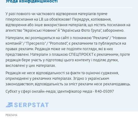
Угода конфіденційності
У разі повного чи часткового відтворення матеріалів пряме
гіперпосилання на LB.ua обов'язкове! Передрук, копіювання,
відтворення або інше використання матеріалів, що містять посилання на
агентство "Українськi Новини" й "Українська Фото Група", заборонено.
Матеріали, які розміщуються на сайті з позначкою "Реклама" / "Новини
компаній" / "Пресреліз" / "Promoted", є рекламними та публікуються на
правах реклами. Редакція може не поділяти погляди, які в них
представлені. Матеріали з плашкою СПЕЦПРОЄКТ є рекламними, проте
редакція бере участь у підготовці цього контенту і поділяє думки,
висловлені у цих матеріалах.
Редакція не несе відповідальності за факти та оціночні судження,
оприлюднені у рекламних матеріалах. Згідно з українським
законодавством, відповідальність за зміст реклами несе рекламодавець.
Cуб'єкт у сфері онлайн-медіа; ідентифікатор медіа - R40-05097
РЕКЛАМА