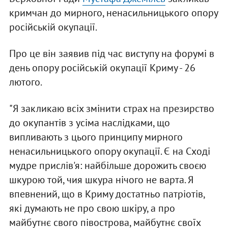
кримчан до мирного, ненасильницького опору
російській окупації.
Про це він заявив під час виступу на форумі в
день опору російській окупації Криму - 26
лютого.
"Я закликаю всіх змінити страх на презирство
до окупантів з усіма наслідками, що
випливають з цього принципу мирного
ненасильницького опору окупації. Є на Сході
мудре прислів'я: найбільше дорожить своєю
шкурою той, чия шкура нічого не варта. Я
впевнений, що в Криму достатньо патріотів,
які думають не про свою шкіру, а про
майбутнє свого півострова, майбутнє своїх