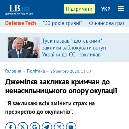
Підтримати
УКР
Defense Tech
“30 років гривні”
Фінансова грамо
Туск назвав "ідіотськими"
заклики заблокувати вступ
України до ЄС і закликав
припинити антиукраїнську
риторику
Головна
—
Політика
—
26 лютого 2020
, 11:00
Джемілєв закликав кримчан до
ненасильницького опору окупації
"Я закликаю всіх змінити страх на
презирство до окупантів".