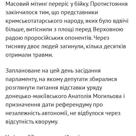
Масовий мітинг переріс у бійку. Протистояння
закінчилося тим, що представники
кримськотатарського народу, яких було вдвічі
більше, витіснили з площі перед Верховною
радою проросійських опонентів. Через
тисняву двоє людей загинули, кілька десятків
отримали травми.
Заплановане на цей день засідання
парламенту, на якому депутати збиралися
розглянути питання відставки уряду
донецько-макіївського Анатолія Могильова і
призначення дати референдуму про
незалежність автономії, не відбулося через
відсутність кворуму.