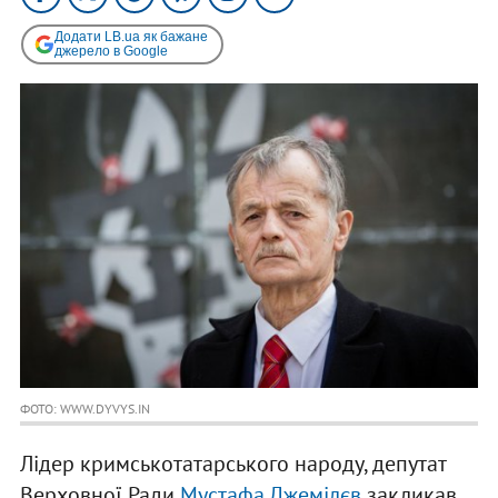
Додати LB.ua як бажане
джерело в Google
ФОТО: WWW.DYVYS.IN
Лідер кримськотатарського народу, депутат
Верховної Ради
Мустафа Джемілєв
закликав