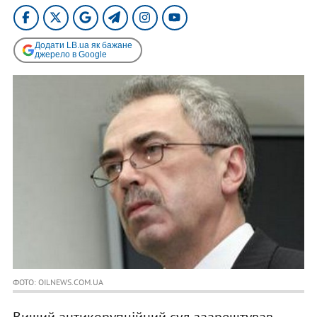
Додати LB.ua як бажане
джерело в Google
ФОТО: OILNEWS.COM.UA