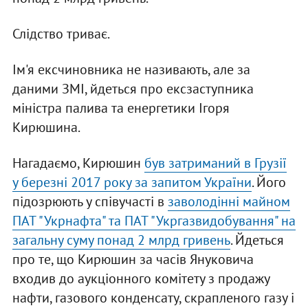
Слідство триває.
Ім'я ексчиновника не називають, але за
даними ЗМІ, йдеться про ексзаступника
міністра палива та енергетики Ігоря
Кирюшина.
Нагадаємо, Кирюшин
був затриманий в Грузії
у березні 2017 року за запитом України
. Його
підозрюють у співучасті в
заволодінні майном
ПАТ "Укрнафта" та ПАТ "Укргазвидобування" на
загальну суму понад 2 млрд гривень
. Йдеться
про те, що Кирюшин за часів Януковича
входив до аукціонного комітету з продажу
нафти, газового конденсату, скрапленого газу і