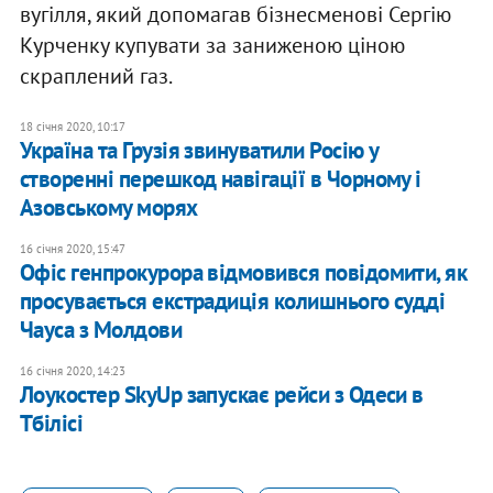
вугілля, який допомагав бізнесменові Сергію
Курченку купувати за заниженою ціною
скраплений газ.
18 січня 2020, 10:17
Україна та Грузія звинуватили Росію у
створенні перешкод навігації в Чорному і
Азовському морях
16 січня 2020, 15:47
Офіс генпрокурора відмовився повідомити, як
просувається екстрадиція колишнього судді
Чауса з Молдови
16 січня 2020, 14:23
Лоукостер SkyUp запускає рейси з Одеси в
Тбілісі