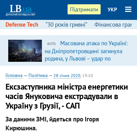
Підтримати
УКР
Defense Tech
“30 років гривні”
Фінансова грамо
Масована атака по Україні:
ФОТО
на Дніпропетровщині загинула
родина, у Львові – удар по
багатоповерхівках
(доповнюється)
Головна
—
Політика
—
28 січня 2020
, 19:10
Ексзаступника міністра енергетики
часів Януковича екстрадували в
Україну з Грузії, - САП
За даними ЗМІ, йдеться про Ігоря
Кирюшина.