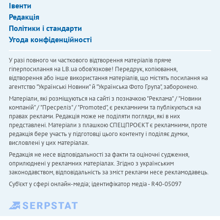
Івенти
Редакція
Політики і стандарти
Угода конфіденційності
У разі повного чи часткового відтворення матеріалів пряме
гіперпосилання на LB.ua обов'язкове! Передрук, копіювання,
відтворення або інше використання матеріалів, що містять посилання на
агентство "Українськi Новини" й "Українська Фото Група", заборонено.
Матеріали, які розміщуються на сайті з позначкою "Реклама" / "Новини
компаній" / "Пресреліз" / "Promoted", є рекламними та публікуються на
правах реклами. Редакція може не поділяти погляди, які в них
представлені. Матеріали з плашкою СПЕЦПРОЄКТ є рекламними, проте
редакція бере участь у підготовці цього контенту і поділяє думки,
висловлені у цих матеріалах.
Редакція не несе відповідальності за факти та оціночні судження,
оприлюднені у рекламних матеріалах. Згідно з українським
законодавством, відповідальність за зміст реклами несе рекламодавець.
Cуб'єкт у сфері онлайн-медіа; ідентифікатор медіа - R40-05097