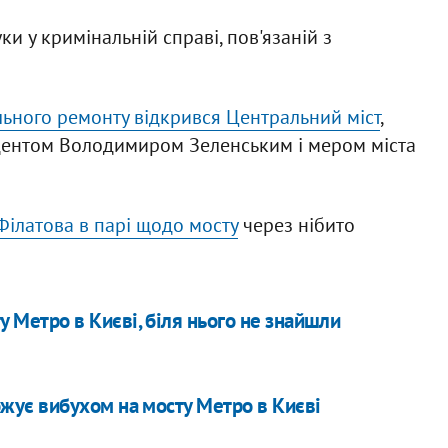
и у кримінальній справі, пов'язаній з
ального ремонту відкрився Центральний міст
,
дентом Володимиром Зеленським і мером міста
Філатова в парі щодо мосту
через нібито
у Метро в Києві, біля нього не знайшли
рожує вибухом на мосту Метро в Києві