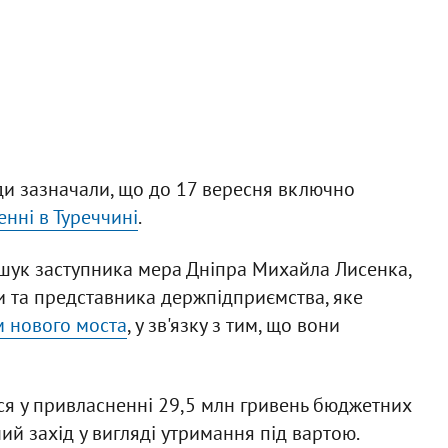
ди зазначали, що до 17 вересня включно
нні в Туреччині
.
зшук заступника мера Дніпра Михайла Лисенка,
ди та представника держпідприємства, яке
м нового моста
, у зв'язку з тим, що вони
ся у привласненні 29,5 млн гривень бюджетних
й захід у вигляді утримання під вартою.