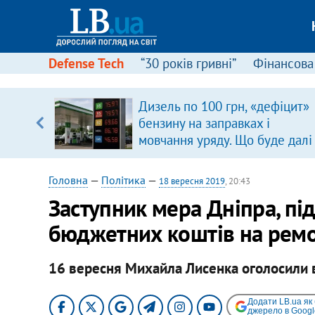
Defense Tech
“30 років гривні”
Фінансова
серця
Дизель по 100 грн, «дефіцит»
 кави
бензину на заправках і
мовчання уряду. Що буде далі
цінами на пальне?
Головна
—
Політика
—
18 вересня 2019
, 20:43
Заступник мера Дніпра, пі
бюджетних коштів на ремон
16 вересня Михайла Лисенка оголосили 
Додати LB.ua як
джерело в Googl