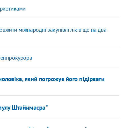
аркотиками
вжити міжнародні закупівлі ліків ще на два
 генпрокурора
чоловіка, який погрожує його підірвати
рмулу Штайнмаєра"