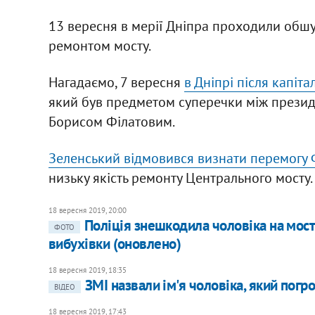
13 вересня в мерії Дніпра проходили обшук
ремонтом мосту.
Нагадаємо, 7 вересня
в Дніпрі після капіт
який був предметом суперечки між прези
Борисом Філатовим.
Зеленський відмовився визнати перемогу 
низьку якість ремонту Центрального мосту.
18 вересня 2019, 20:00
Поліція знешкодила чоловіка на мост
ФОТО
вибухівки (оновлено)
18 вересня 2019, 18:35
ЗМІ назвали ім'я чоловіка, який пог
ВІДЕО
18 вересня 2019, 17:43