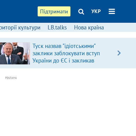
Підтримати
УКР
риторії культури
LB.talks
Нова країна
Туск назвав "ідіотськими"
заклики заблокувати вступ
України до ЄС і закликав
припинити антиукраїнську
риторику
РЕКЛАМА