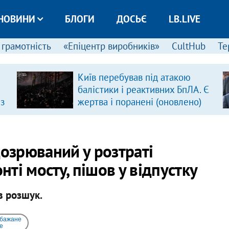
НОВИНИ
БЛОГИ
ДОСЬЄ
LB.LIVE
 грамотність
«Епіцентр виробників»
CultHub
Те
Київ перебував під атакою
балістики і реактивних БпЛА. Є
 з
жертва і поранені (оновлено)
дозрюваний у розтраті
ті мосту, пішов у відпустку
в розшук.
 бажане
e