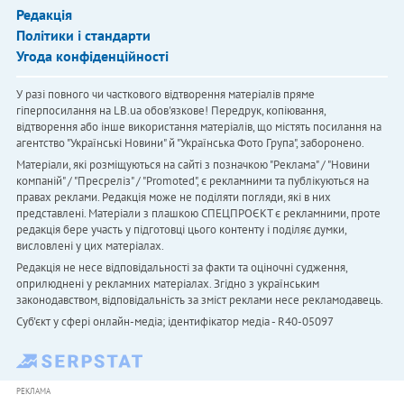
Редакція
Політики і стандарти
Угода конфіденційності
У разі повного чи часткового відтворення матеріалів пряме
гіперпосилання на LB.ua обов'язкове! Передрук, копіювання,
відтворення або інше використання матеріалів, що містять посилання на
агентство "Українськi Новини" й "Українська Фото Група", заборонено.
Матеріали, які розміщуються на сайті з позначкою "Реклама" / "Новини
компаній" / "Пресреліз" / "Promoted", є рекламними та публікуються на
правах реклами. Редакція може не поділяти погляди, які в них
представлені. Матеріали з плашкою СПЕЦПРОЄКТ є рекламними, проте
редакція бере участь у підготовці цього контенту і поділяє думки,
висловлені у цих матеріалах.
Редакція не несе відповідальності за факти та оціночні судження,
оприлюднені у рекламних матеріалах. Згідно з українським
законодавством, відповідальність за зміст реклами несе рекламодавець.
Cуб'єкт у сфері онлайн-медіа; ідентифікатор медіа - R40-05097
РЕКЛАМА