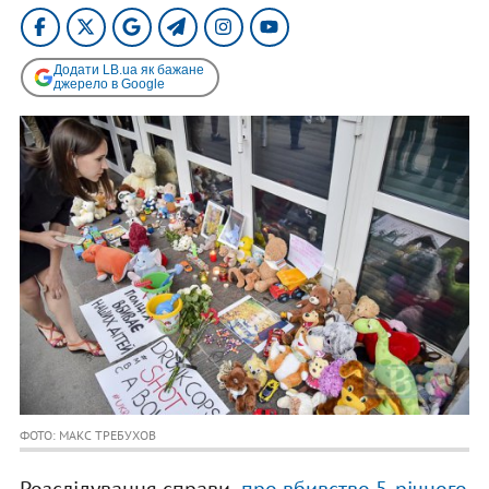
Додати LB.ua як бажане
джерело в Google
ФОТО: МАКС ТРЕБУХОВ