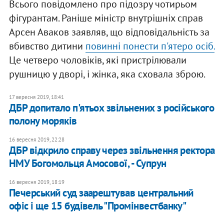
Всього повідомлено про підозру чотирьом
фігурантам. Раніше міністр внутрішніх справ
Арсен Аваков заявляв, що відповідальність за
вбивство дитини
повинні понести п'ятеро осіб.
Це четверо чоловіків, які пристрілювали
рушницю у дворі, і жінка, яка сховала зброю.
17 вересня 2019, 18:41
ДБР допитало п'ятьох звільнених з російського
полону моряків
16 вересня 2019, 22:28
ДБР відкрило справу через звільнення ректора
НМУ Богомольця Амосової, - Супрун
16 вересня 2019, 18:19
Печерський суд заарештував центральний
офіс і ще 15 будівель "Промінвестбанку"