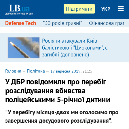
Підтримати
УКР
Defense Tech
“30 років гривні”
Фінансова грамо
Росіяни атакували Київ
балістикою і "Цирконами", є
загиблі (доповнено)
Головна
—
Політика
—
17 вересня 2019
, 21:25
У ДБР повідомили про перебіг
розслідування вбивства
поліцейськими 5-річної дитини
"У перебігу місяця-двох ми оголосимо про
завершення досудового розслідування".