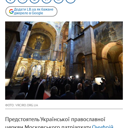
Додати LB.ua як бажане
джерело в Google
ФОТО: VRCIRO.ORG.UA
Предстоятель Української православної
церкви Московського патріархату
Онуфрій