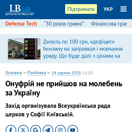
Підтримати
УКР
Defense Tech
“30 років гривні”
Фінансова грамо
Дизель по 100 грн, «дефіцит»
бензину на заправках і мовчання
уряду. Що буде далі з цінами на
пальне?
Головна
—
Політика
—
24 серпня 2019
, 11:10
Онуфрій не прийшов на молебень
за Україну
Захід організувала Всеукраїнська рада
церков у Софії Київській.