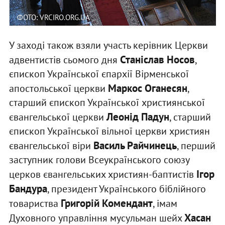
ФОТО: VRCIRO.ORG.UA
У заході також взяли участь керівник Церкви
Станіслав Носов
адвентистів сьомого дня
,
єпископ Української єпархії Вірменської
Маркос Оганесян
апостольської церкви
,
старший єпископ Української християнської
Леонід Падун
євангельської церкви
, старший
єпископ Української вільної церкви християн
Василь Райчинець
євангельської віри
, перший
заступник голови Всеукраїнського союзу
Ігор
церков євангельських християн-баптистів
Бандура
, президент Українського біблійного
Григорій Комендант
товариства
, імам
Хасан
Духовного управління мусульман шейх