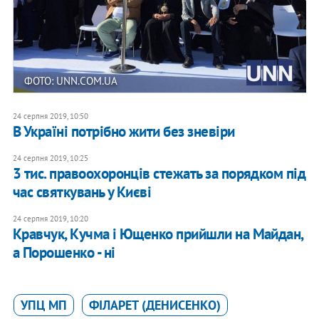
ФОТО: UNN.COM.UA
24 серпня 2019, 10:50
​В Україні потрібно жити без зневіри
24 серпня 2019, 10:25
3 тис. правоохоронців стежать за порядком під
час святкувань у Києві
24 серпня 2019, 10:20
Кравчук, Кучма і Ющенко прийшли на Майдан,
а Порошенко - ні
УПЦ МП
ФІЛАРЕТ (ДЕНИСЕНКО)