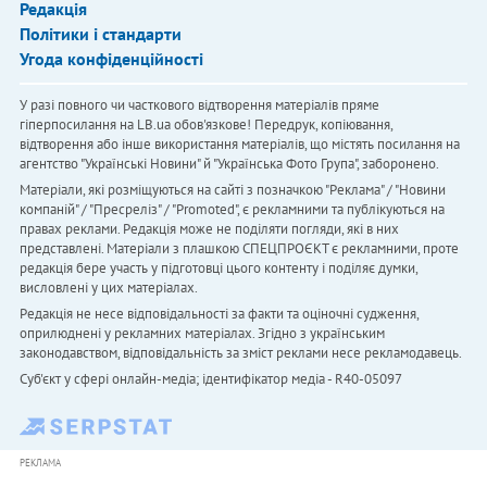
Редакція
Політики і стандарти
Угода конфіденційності
У разі повного чи часткового відтворення матеріалів пряме
гіперпосилання на LB.ua обов'язкове! Передрук, копіювання,
відтворення або інше використання матеріалів, що містять посилання на
агентство "Українськi Новини" й "Українська Фото Група", заборонено.
Матеріали, які розміщуються на сайті з позначкою "Реклама" / "Новини
компаній" / "Пресреліз" / "Promoted", є рекламними та публікуються на
правах реклами. Редакція може не поділяти погляди, які в них
представлені. Матеріали з плашкою СПЕЦПРОЄКТ є рекламними, проте
редакція бере участь у підготовці цього контенту і поділяє думки,
висловлені у цих матеріалах.
Редакція не несе відповідальності за факти та оціночні судження,
оприлюднені у рекламних матеріалах. Згідно з українським
законодавством, відповідальність за зміст реклами несе рекламодавець.
Cуб'єкт у сфері онлайн-медіа; ідентифікатор медіа - R40-05097
РЕКЛАМА