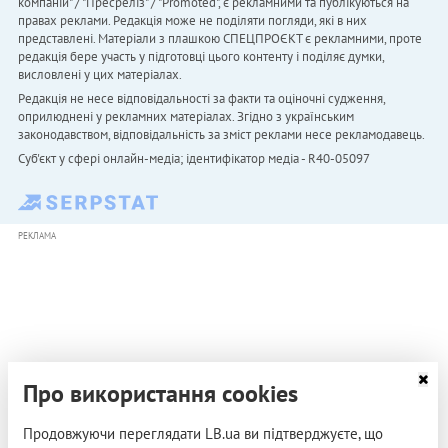
компаній" / "Пресреліз" / "Promoted", є рекламними та публікуються на
правах реклами. Редакція може не поділяти погляди, які в них
представлені. Матеріали з плашкою СПЕЦПРОЄКТ є рекламними, проте
редакція бере участь у підготовці цього контенту і поділяє думки,
висловлені у цих матеріалах.
Редакція не несе відповідальності за факти та оціночні судження,
оприлюднені у рекламних матеріалах. Згідно з українським
законодавством, відповідальність за зміст реклами несе рекламодавець.
Cуб'єкт у сфері онлайн-медіа; ідентифікатор медіа - R40-05097
РЕКЛАМА
Про використання cookies
Продовжуючи переглядати LB.ua ви підтверджуєте, що