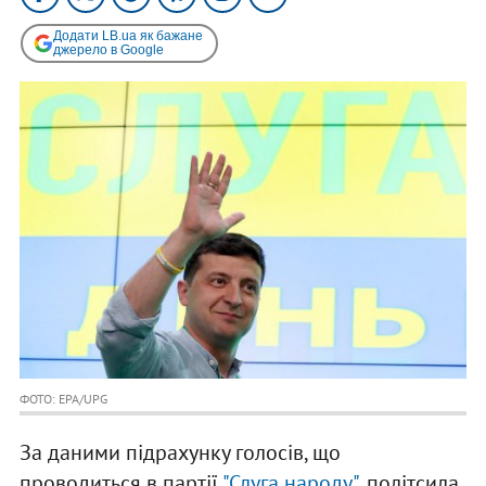
Додати LB.ua як бажане
джерело в Google
ФОТО: EPA/UPG
За даними підрахунку голосів, що
проводиться в партії
"Слуга народу"
, політсила