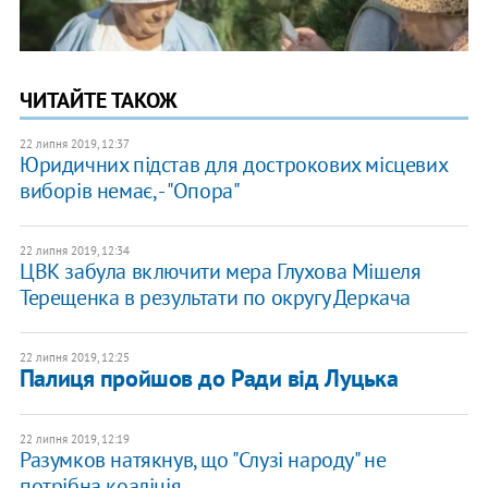
ЧИТАЙТЕ ТАКОЖ
22 липня 2019, 12:37
Юридичних підстав для дострокових місцевих
виборів немає, - "Опора"
22 липня 2019, 12:34
ЦВК забула включити мера Глухова Мішеля
Терещенка в результати по округу Деркача
22 липня 2019, 12:25
Палиця пройшов до Ради від Луцька
22 липня 2019, 12:19
Разумков натякнув, що "Слузі народу" не
потрібна коаліція