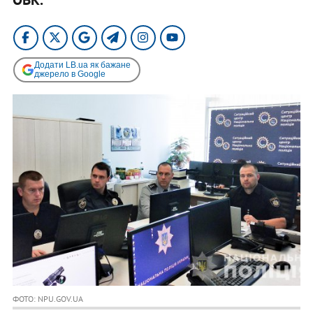
Додати LB.ua як бажане
джерело в Google
ФОТО: NPU.GOV.UA