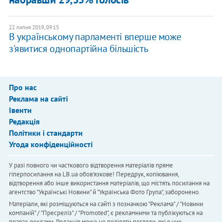
22 липня 2019, 09:15
В українському парламенті вперше може
з'явитися однопартійна більшість
Про нас
Реклама на сайті
Івенти
Редакція
Політики і стандарти
Угода конфіденційності
У разі повного чи часткового відтворення матеріалів пряме
гіперпосилання на LB.ua обов'язкове! Передрук, копіювання,
відтворення або інше використання матеріалів, що містять посилання на
агентство "Українськi Новини" й "Українська Фото Група", заборонено.
Матеріали, які розміщуються на сайті з позначкою "Реклама" / "Новини
компаній" / "Пресреліз" / "Promoted", є рекламними та публікуються на
правах реклами. Редакція може не поділяти погляди, які в них