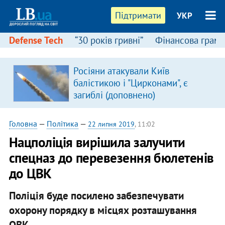
Підтримати
УКР
Defense Tech
“30 років гривні”
Фінансова грамо
:
Росіяни атакували Київ
балістикою і "Цирконами", є
загиблі (доповнено)
Головна
—
Політика
—
22 липня 2019
, 11:02
Нацполіція вирішила залучити
спецназ до перевезення бюлетенів
до ЦВК
Поліція буде посилено забезпечувати
охорону порядку в місцях розташування
ОВК.