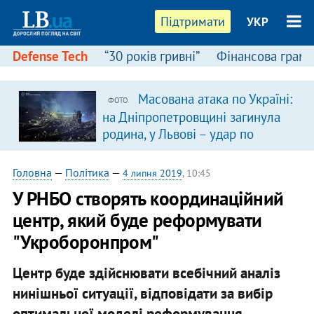
Підтримати
УКР
Defense Tech
“30 років гривні”
Фінансова грамо
Масована атака по Україні:
ФОТО
на Дніпропетровщині загинула
родина, у Львові – удар по
багатоповерхівках
(доповнюється)
Головна
—
Політика
—
4 липня 2019
, 10:45
У РНБО створять координаційний
центр, який буде реформувати
"Укроборонпром"
Центр буде здійснювати всебічний аналіз
нинішньої ситуації, відповідати за вибір
оптимальної моделі реформування.