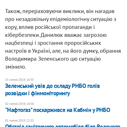
Також, перераховуючи виклики, він нагадав
про незадовільну епідеміологічну ситуацію з
кору, вплив російської пропаганди і
кібербезпеки. Данилюк вважає загрозою
нацбезпеці і зростання проросійських
настроїв в Україні, але, на його думку, обрання
Володимира Зеленського цю ситуацію
змінило.
15 липня 2019, 14:35
Зеленський увів до складу РНБО голів
розвідки і фінмоніторингу
02 липня 2019, 14:58
"Нафтогаз" поскаржився на Кабмін у РНБО
01 липня 2019, 22:53
Обстріл санітарного автомобіля біля Водяного