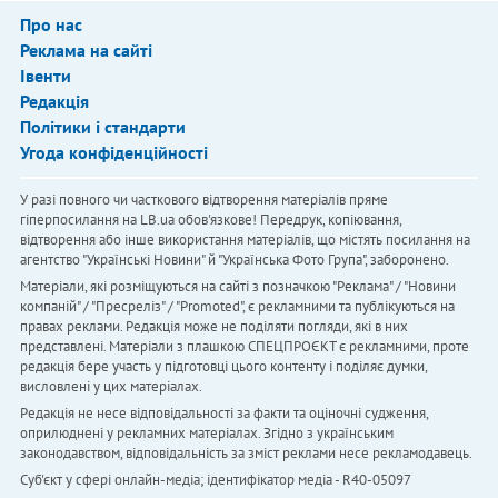
Про нас
Реклама на сайті
Івенти
Редакція
Політики і стандарти
Угода конфіденційності
У разі повного чи часткового відтворення матеріалів пряме
гіперпосилання на LB.ua обов'язкове! Передрук, копіювання,
відтворення або інше використання матеріалів, що містять посилання на
агентство "Українськi Новини" й "Українська Фото Група", заборонено.
Матеріали, які розміщуються на сайті з позначкою "Реклама" / "Новини
компаній" / "Пресреліз" / "Promoted", є рекламними та публікуються на
правах реклами. Редакція може не поділяти погляди, які в них
представлені. Матеріали з плашкою СПЕЦПРОЄКТ є рекламними, проте
редакція бере участь у підготовці цього контенту і поділяє думки,
висловлені у цих матеріалах.
Редакція не несе відповідальності за факти та оціночні судження,
оприлюднені у рекламних матеріалах. Згідно з українським
законодавством, відповідальність за зміст реклами несе рекламодавець.
Cуб'єкт у сфері онлайн-медіа; ідентифікатор медіа - R40-05097