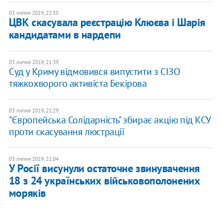
03 липня 2019, 22:35
ЦВК скасувала реєстрацію Клюєва і Шарія
кандидатами в нардепи
03 липня 2019, 21:39
Суд у Криму відмовився випустити з СІЗО
тяжкохворого активіста Бекірова
03 липня 2019, 21:29
"Європейська Солідарність" збирає акцію під КСУ
проти скасування люстрації
03 липня 2019, 21:04
У Росії висунули остаточне звинувачення
18 з 24 українських військовополонених
моряків