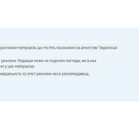
ристання матеріалів, що містять посилання на агентство "Українськi
х реклами. Редакція може не поділяти погляди, які в них
ні у цих матеріалах.
повідальність за зміст реклами несе рекламодавець.