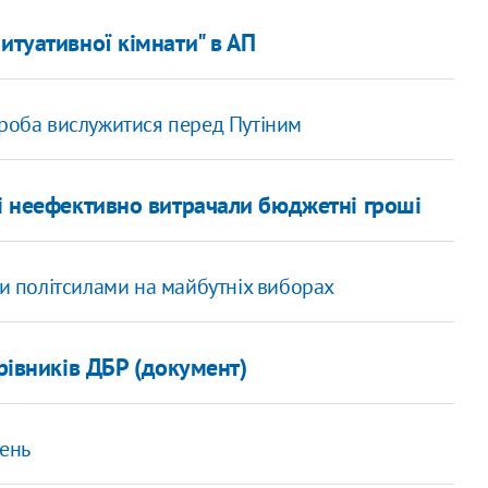
итуативної кімнати" в АП
проба вислужитися перед Путіним
кі неефективно витрачали бюджетні гроші
ми політсилами на майбутніх виборах
рівників ДБР (документ)
вень