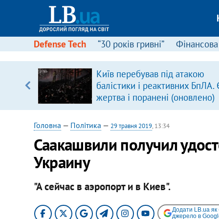
Defense Tech
“30 років гривні”
Фінансова
щодо
Київ перебував під атакою
 у
балістики і реактивних БпЛА. 
ої ходи
жертва і поранені (оновлено)
Головна
—
Політика
—
29 травня 2019
, 13:34
Саакашвили получил удост
Украину
"А сейчас в аэропорт и в Киев".
Додати LB.ua як
джерело в Googl