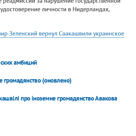
е реадмиссии за нарушение государственной
 удостоверение личности в Нидерландах,
ир Зеленский вернул Саакашвили украинское
еских амбиций
е громадянство (оновлено)
кашвілі про іноземне громадянство Авакова