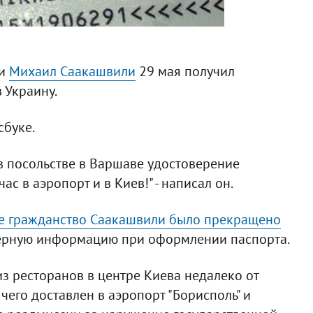
ии
Михаил Саакашвили
29 мая получил
 Украину.
буке.
в посольстве в Варшаве удостоверение
с в аэропорт и в Киев!" - написал он.
е гражданство Саакашвили было прекращено
оверную информацию при оформлении паспорта.
з ресторанов в центре Киева недалеко от
 чего доставлен в аэропорт "Борисполь" и