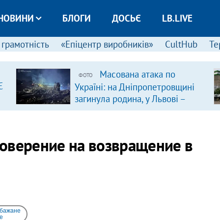
НОВИНИ
БЛОГИ
ДОСЬЄ
LB.LIVE
 грамотність
«Епіцентр виробників»
CultHub
Те
Масована атака по
ФОТО
Є
Україні: на Дніпропетровщині
загинула родина, у Львові –
удар по багатоповерхівках
(доповнюється)
оверение на возвращение в
 бажане
e