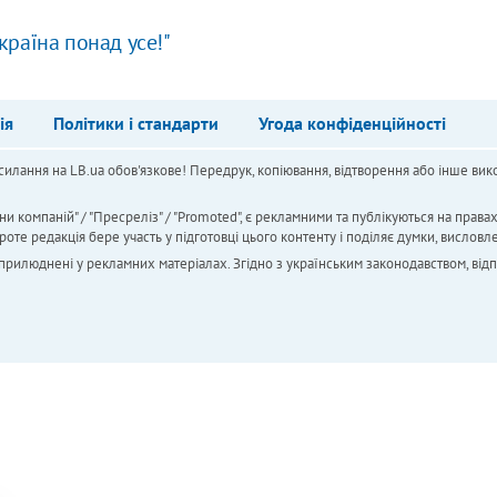
країна понад усе!"
ія
Політики і стандарти
Угода конфіденційності
силання на LB.ua обов'язкове! Передрук, копіювання, відтворення або інше вико
ни компаній" / "Пресреліз" / "Promoted", є рекламними та публікуються на права
 редакція бере участь у підготовці цього контенту і поділяє думки, висловле
 оприлюднені у рекламних матеріалах. Згідно з українським законодавством, від