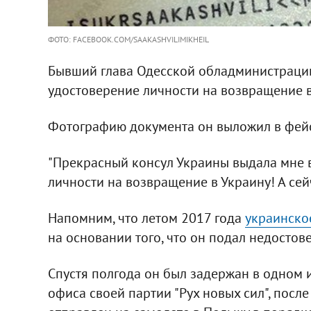
ФОТО: FACEBOOK.COM/SAAKASHVILIMIKHEIL
Бывший глава Одесской обладминистрац
удостоверение личности на возвращение в
Фотографию документа он выложил в фейс
"Прекрасный консул Украины выдала мне 
личности на возвращение в Украину! А сейча
Напомним, что летом 2017 года
украинско
на основании того, что он подал недост
Спустя полгода он был задержан в одном и
офиса своей партии "Рух новых сил", после