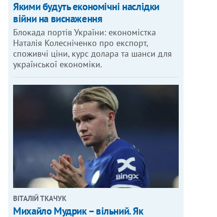
Якими будуть економічні наслідки
війни на виснаження
Блокада портів України: економістка
Наталія Колесніченко про експорт,
споживчі ціни, курс долара та шанси для
української економіки.
ВІТАЛІЙ ТКАЧУК
Михайло Мудрик – вільний. Як