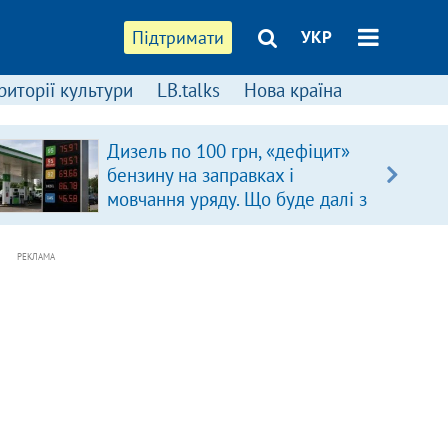
Підтримати
УКР
риторії культури
LB.talks
Нова країна
Дизель по 100 грн, «дефіцит»
бензину на заправках і
мовчання уряду. Що буде далі з
цінами на пальне?
РЕКЛАМА