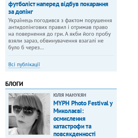
футболіст наперед відбув покарання
за допінг
Українець погодився з фактом порушення
антидопінгових правил і отримав право
на повернення до гри. А якби його пробу
взяли зараз, обвинувачення взагалі не
було б через…
Всі публікації
БЛОГИ
ЮЛІЯ МАНУКЯН
MYPH Photo Festival у
Миколаєві:
осмислення
катастрофи та
повсякденності