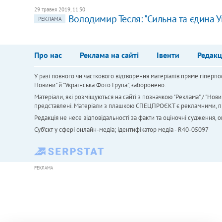
29 травня 2019, 11:30
Володимир Тесля: "Сильна та єдина У
РЕКЛАМА
Про нас
Реклама на сайті
Івенти
Редакц
У разі повного чи часткового відтворення матеріалів пряме гіперпо
Новини" й "Українська Фото Група", заборонено.
Матеріали, які розміщуються на сайті з позначкою "Реклама" / "Нови
представлені. Матеріали з плашкою СПЕЦПРОЄКТ є рекламними, проте
Редакція не несе відповідальності за факти та оціночні судження,
Cуб'єкт у сфері онлайн-медіа; ідентифікатор медіа - R40-05097
РЕКЛАМА