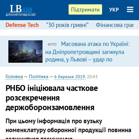
Підтримати
УКР
Defense Tech
“30 років гривні”
Фінансова грамо
Масована атака по Україні:
ФОТО
в
на Дніпропетровщині загинула
родина, у Львові – удар по
багатоповерхівках
(доповнюється)
Головна
—
Політика
—
6 березня 2019
, 20:43
РНБО ініціювала часткове
розсекречення
держоборонзамовлення
При цьому інформація про вузьку
номенклатуру оборонної продукції повинна
залишитися таємницею.