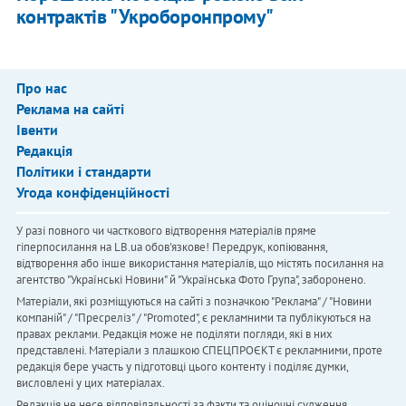
контрактів "Укроборонпрому"
Про нас
Реклама на сайті
Івенти
Редакція
Політики і стандарти
Угода конфіденційності
У разі повного чи часткового відтворення матеріалів пряме
гіперпосилання на LB.ua обов'язкове! Передрук, копіювання,
відтворення або інше використання матеріалів, що містять посилання на
агентство "Українськi Новини" й "Українська Фото Група", заборонено.
Матеріали, які розміщуються на сайті з позначкою "Реклама" / "Новини
компаній" / "Пресреліз" / "Promoted", є рекламними та публікуються на
правах реклами. Редакція може не поділяти погляди, які в них
представлені. Матеріали з плашкою СПЕЦПРОЄКТ є рекламними, проте
редакція бере участь у підготовці цього контенту і поділяє думки,
висловлені у цих матеріалах.
Редакція не несе відповідальності за факти та оціночні судження,