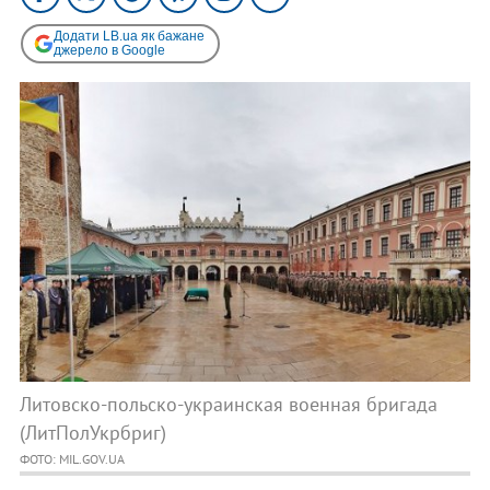
Додати LB.ua як бажане
джерело в Google
Литовско-польско-украинская военная бригада
(ЛитПолУкрбриг)
ФОТО: MIL.GOV.UA