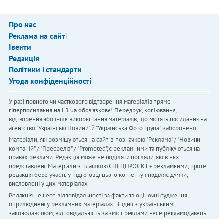
Про нас
Реклама на сайті
Івенти
Редакція
Політики і стандарти
Угода конфіденційності
У разі повного чи часткового відтворення матеріалів пряме
гіперпосилання на LB.ua обов'язкове! Передрук, копіювання,
відтворення або інше використання матеріалів, що містять посилання на
агентство "Українськi Новини" й "Українська Фото Група", заборонено.
Матеріали, які розміщуються на сайті з позначкою "Реклама" / "Новини
компаній" / "Пресреліз" / "Promoted", є рекламними та публікуються на
правах реклами. Редакція може не поділяти погляди, які в них
представлені. Матеріали з плашкою СПЕЦПРОЄКТ є рекламними, проте
редакція бере участь у підготовці цього контенту і поділяє думки,
висловлені у цих матеріалах.
Редакція не несе відповідальності за факти та оціночні судження,
оприлюднені у рекламних матеріалах. Згідно з українським
законодавством, відповідальність за зміст реклами несе рекламодавець.