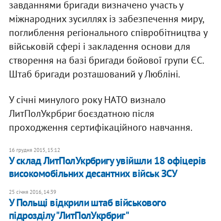
завданнями бригади визначено участь у
міжнародних зусиллях із забезпечення миру,
поглиблення регіонального співробітництва у
військовій сфері і закладення основи для
створення на базі бригади бойової групи ЄС.
Штаб бригади розташований у Любліні.
У січні минулого року НАТО визнало
ЛитПолУкрбриг боєздатною після
проходження сертифікаційного навчання.
16 грудня 2015, 15:12
У склад ЛитПолУкрбригу увійшли 18 офіцерів
високомобільних десантних військ ЗСУ
25 січня 2016, 14:39
У Польщі відкрили штаб військового
підрозділу "ЛитПолУкрбриг"