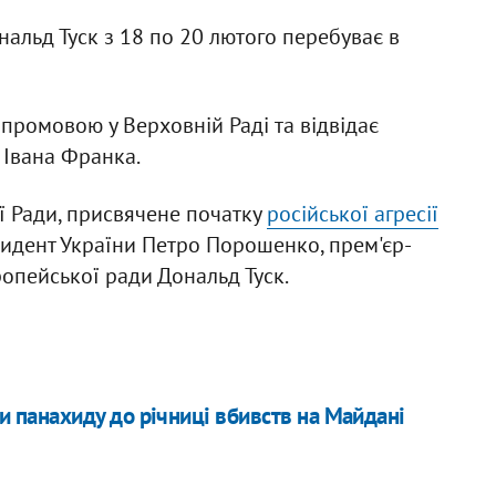
альд Туск з 18 по 20 лютого перебуває в
 промовою у Верховній Раді та відвідає
 Івана Франка.
ї Ради, присвячене початку
російської агресії
езидент України Петро Порошенко, прем'єр-
опейської ради Дональд Туск.
ли панахиду до річниці вбивств на Майдані