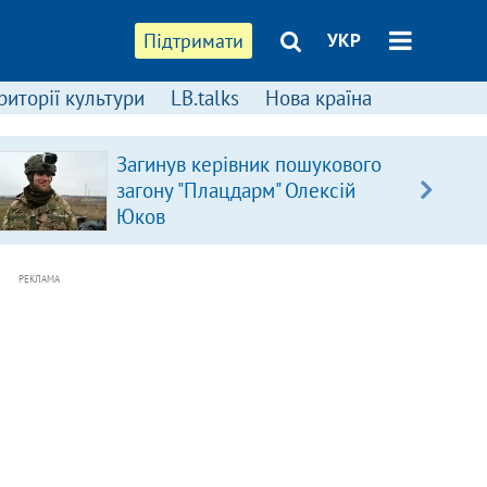
Підтримати
УКР
риторії культури
LB.talks
Нова країна
Загинув керівник пошукового
загону "Плацдарм" Олексій
Юков
РЕКЛАМА