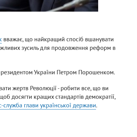
к
вважає, що найкращий спосіб вшанувати
 можливих зусиль для продовження реформ в
 з президентом України Петром Порошенком.
ати жертв Революції - робити все, що ви
об досягти кращих стандартів демократії,
с-служба глави української держави
.