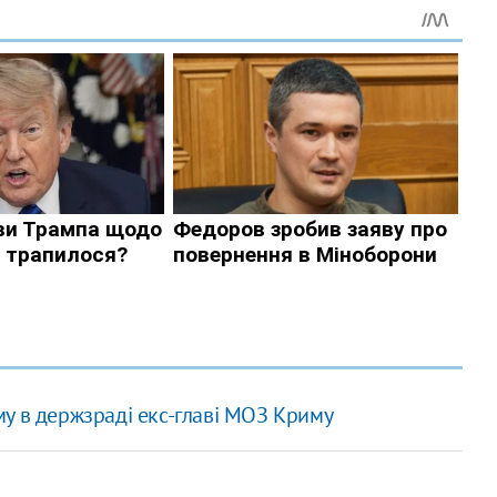
у в держзраді екс-главі МОЗ Криму