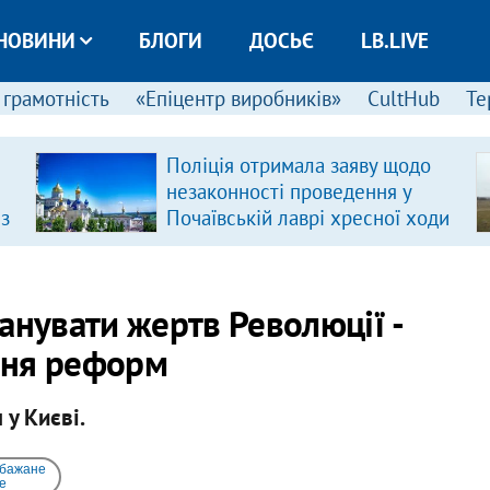
НОВИНИ
БЛОГИ
ДОСЬЄ
LB.LIVE
 грамотність
«Епіцентр виробників»
CultHub
Те
Поліція отримала заяву щодо
незаконності проведення у
 з
Почаївській лаврі хресної ходи
анувати жертв Революції -
ння реформ
у Києві.
 бажане
e