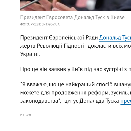
Президент Евросовета Дональд Туск в Киеве
ФОТО: PRESIDENT.GOV.UA
Президент Європейської Ради
Дональд Тус
жертв Революції Гідності - докласти всіх
Україні.
Про це він заявив у Київ під час зустрічі
"Я вважаю, що це найкращий спосіб вшанув
можете для продовження реформ, зусиль, щ
законодавства", - цитує Дональда Туска
пре
РЕКЛАМА