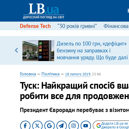
Defense Tech
“30 років гривні”
Фінансова
серця
Дизель по 100 грн, «дефіцит»
 кави
бензину на заправках і
мовчання уряду. Що буде далі
цінами на пальне?
Головна
—
Політика
—
18 лютого 2019
, 23:40
Туск: Найкращий спосіб вш
робити все для продовже
Президент Євроради перебуває з візитом 
Додати LB.ua як
джерело в Googl