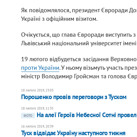
Як повідомлялося, президент Євроради Дон
Україні з офіційним візитом.
Очікується, що глава Євроради виступить з
Львівський національний університет імені
19 лютого відбудеться засідання Верховно
проти України
. У ньому візьмуть участь пр
міністр Володимир Гройсман та голова Євр
18 лютого 2019, 23:03
Порошенко провів переговори з Туском
18 лютого 2019, 11:35
На алеї Героїв Небесної Сотні прове
ФОТО
16 лютого 2019, 20:39
Туск відвідає Україну наступного тижня