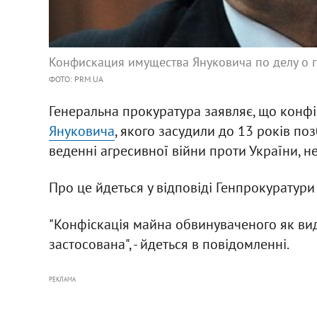
Конфискация имущества Януковича по делу о 
ФОТО: PRM.UA
Генеральна прокуратура заявляє, що конф
Януковича
, якого засудили до 13 років по
веденні агресивної війни проти України, н
Про це йдеться у відповіді Генпрокуратури
"Конфіскація майна обвинуваченого як ви
застосована", - йдеться в повідомленні.
РЕКЛАМА