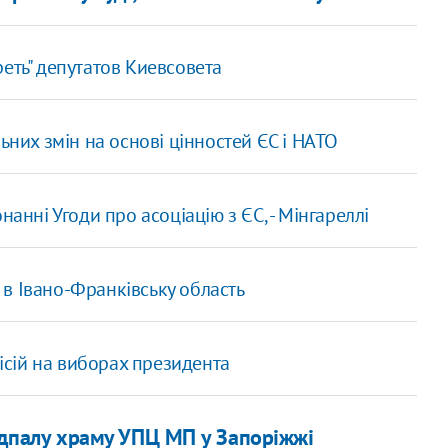
еть" депутатов Киевсовета
ьних змін на основі цінностей ЄС і НАТО
анні Угоди про асоціацію з ЄС, - Мінгареллі
в Івано-Франківську область
сій на виборах президента
ідпалу храму УПЦ МП у Запоріжжі