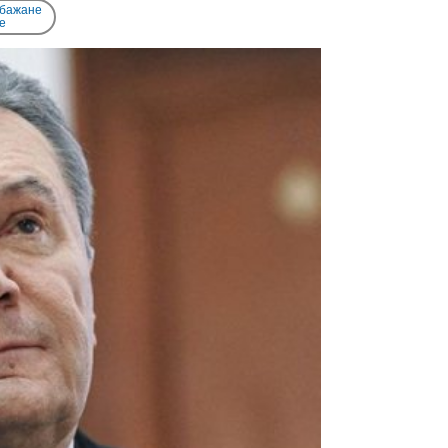
 бажане
e