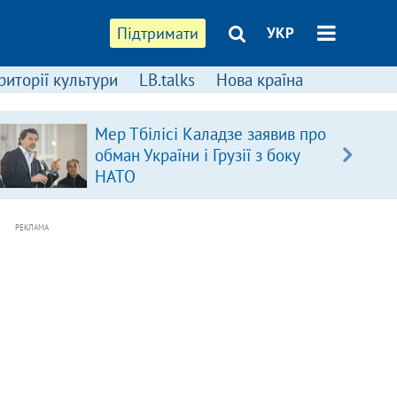
Підтримати
УКР
риторії культури
LB.talks
Нова країна
Мер Тбілісі Каладзе заявив про
обман України і Грузії з боку
НАТО
РЕКЛАМА