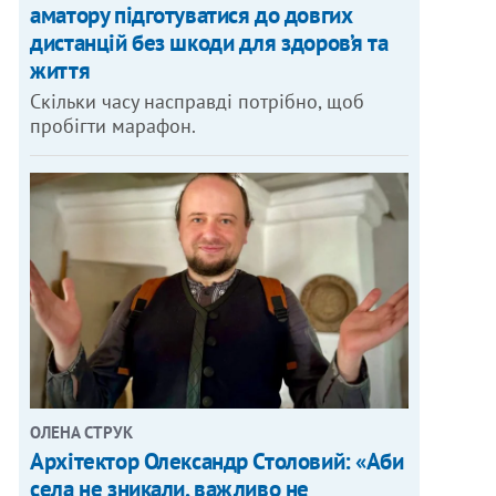
аматору підготуватися до довгих
дистанцій без шкоди для здоров’я та
життя
Скільки часу насправді потрібно, щоб
пробігти марафон.
ОЛЕНА СТРУК
Архітектор Олександр Столовий: «Аби
села не зникали, важливо не