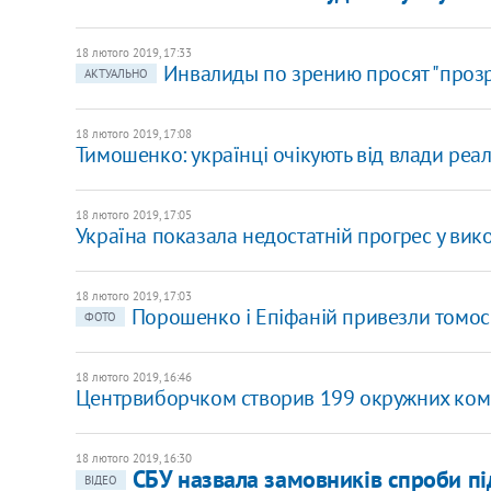
18 лютого 2019, 17:33
Инвалиды по зрению просят "прозр
АКТУАЛЬНО
18 лютого 2019, 17:08
Тимошенко: українці очікують від влади реал
18 лютого 2019, 17:05
Україна показала недостатній прогрес у викон
18 лютого 2019, 17:03
Порошенко і Епіфаній привезли томос 
ФОТО
18 лютого 2019, 16:46
Центрвиборчком створив 199 окружних комі
18 лютого 2019, 16:30
СБУ назвала замовників спроби п
ВІДЕО