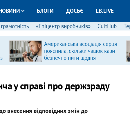
НОВИНИ
БЛОГИ
ДОСЬЄ
LB.LIVE
 грамотність
«Епіцентр виробників»
CultHub
Те
Американська асоціація серця
пояснила, скільки чашок кави
 з
безпечно пити щодня
ча у справі про держзраду
 до внесення відповідних змін до