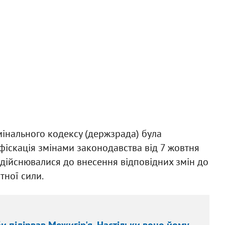
мінального кодексу (держзрада) була
іскація змінами законодавства від 7 жовтня
 здійснювалися до внесення відповідних змін до
тної сили.
би підірвав Межигір'я. Настільки воно йому