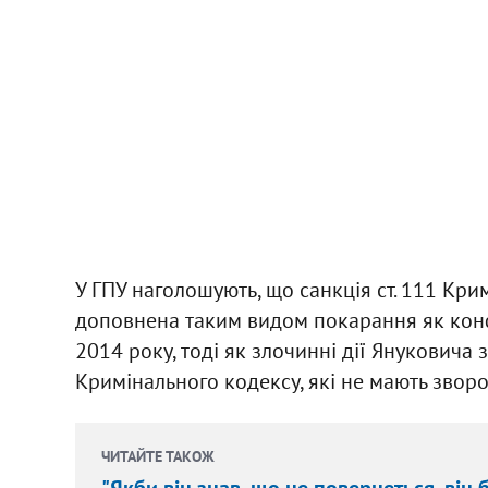
У ГПУ наголошують, що санкція ст. 111 Кри
доповнена таким видом покарання як конф
2014 року, тоді як злочинні дії Януковича
Кримінального кодексу, які не мають зворо
ЧИТАЙТЕ ТАКОЖ
"Якби він знав, що не повернеться, він 