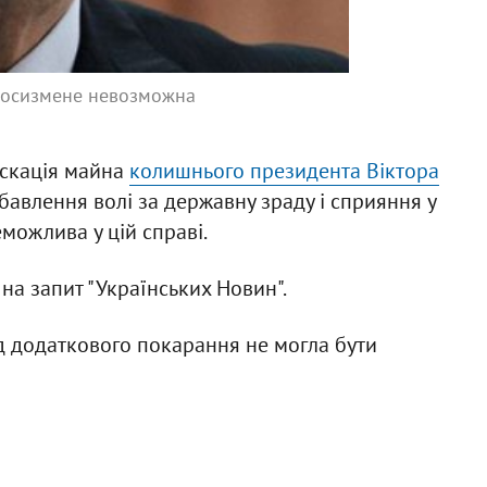
госизмене невозможна
іскація майна
колишнього президента Віктора
збавлення волі за державну зраду і сприяння у
еможлива у цій справі.
 на запит "Українських Новин".
д додаткового покарання не могла бути