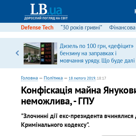
Defense Tech
“30 років гривні”
Фінансова
Дизель по 100 грн, «дефіцит»
уп
бензину на заправках і
мовчання уряду. Що буде далі
ку
цінами на пальне?
Головна
—
Політика
—
18 лютого 2019
, 18:17
Конфіскація майна Янукови
неможлива, - ГПУ
"Злочинні дії екс-президента вчинялися
Кримінального кодексу".