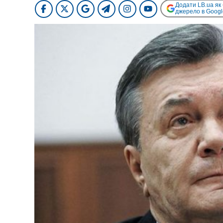
Додати LB.ua як
джерело в Googl