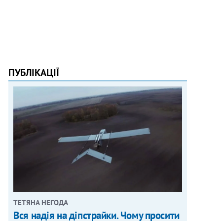
ПУБЛІКАЦІЇ
ТЕТЯНА НЕГОДА
Вся надія на діпстрайки. Чому просити