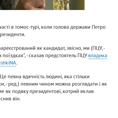
асті в томос-турі, коли голова держави Петро
резиденти.
еєстрований як кандидат, звісно, ми (ПЦУ, -
х поїздках", - сказав предстоятель ПЦУ
владика
ishkiNA
.
Це певна вдячність людині, яка стільки
дки, - ред.) певним чином можна розглядати і як
аме як подяку президентові, котрий вклав
яснив він.