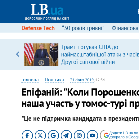
Defense Tech
“30 років гривні”
Фінансова
вив про
Трамп готував США до
боку
наймасштабнішої атаки з часі
Другої світової війни
Головна
—
Політика
—
31 січня 2019
, 12:34
Епіфаній: "Коли Порошенко
наша участь у томос-турі п
"Це не підтримка кандидата в президенти
Додати LB.ua як
джерело в Googl