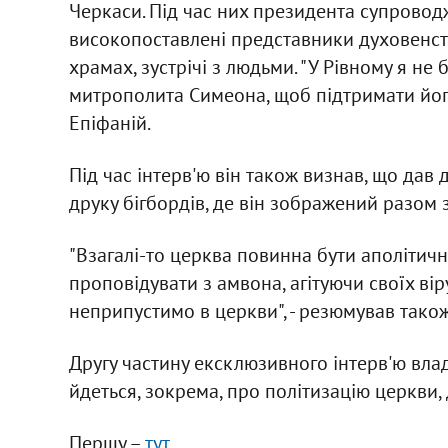
Черкаси. Під час них президента супроводж
високопоставлені представники духовенст
храмах, зустрічі з людьми. "У Рівному я не
митрополита Симеона, щоб підтримати його п
Епіфаній.
Під час інтерв'ю він також визнав, що дав
друку бігбордів, де він зображений разом
"Взагалі-то церква повинна бути аполіти
проповідувати з амвона, агітуючи своїх ві
неприпустимо в церкви", - резюмував також
Другу частину ексклюзивного інтерв'ю вла
йдеться, зокрема, про політизацію церкви,
Першу –
тут
.