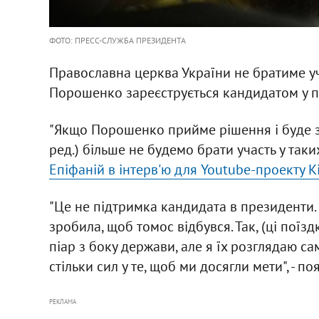
ФОТО: ПРЕСС-СЛУЖБА ПРЕЗИДЕНТА
Православна церква України не братиме уч
Порошенко зареєструється кандидатом у п
"Якщо Порошенко прийме рішення і буде зар
ред.) більше не будемо брати участь у таки
Епіфаній в інтерв'ю для Youtube-проекту K
"Це не підтримка кандидата в президенти. 
зробила, щоб томос відбувся. Так, (ці поїз
піар з боку держави, але я їх розглядаю с
стільки сил у те, щоб ми досягли мети", - по
РЕКЛАМА