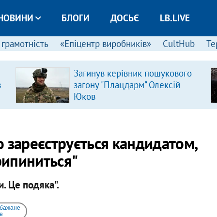
НОВИНИ
БЛОГИ
ДОСЬЄ
LB.LIVE
 грамотність
«Епіцентр виробників»
CultHub
Те
Загинув керівник пошукового
в
загону "Плацдарм" Олексій
Юков
 зареєструється кандидатом,
рипиниться"
. Це подяка".
 бажане
e