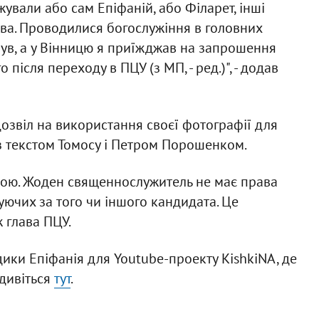
ували або сам Епіфаній, або Філарет, інші
ва. Проводилися богослужіння в головних
 був, а у Вінницю я приїжджав на запрошення
ісля переходу в ПЦУ (з МП, - ред.)", - додав
 дозвіл на використання своєї фотографії для
 з текстом Томосу і Петром Порошенком.
чною. Жоден священнослужитель не має права
руючих за того чи іншого кандидата. Це
 глава ПЦУ.
дики Епіфанія для Youtube-проекту KishkiNA, де
 дивіться
тут
.