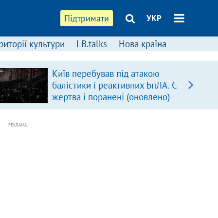
Підтримати
УКР
риторії культури
LB.talks
Нова країна
Київ перебував під атакою
балістики і реактивних БпЛА. Є
жертва і поранені (оновлено)
РЕКЛАМА