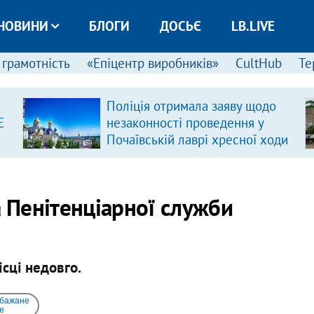
НОВИНИ
БЛОГИ
ДОСЬЄ
LB.LIVE
 грамотність
«Епіцентр виробників»
CultHub
Те
Поліція отримала заяву щодо
Є
незаконності проведення у
Почаївській лаврі хресної ходи
а Пенітенціарної служби
сці недовго.
 бажане
e