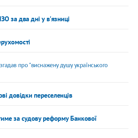
ЗО за два дні у в'язниці
ерухомості
згадав про "виснажену душу українського
ві довідки переселенців
тиме за судову реформу Банкової