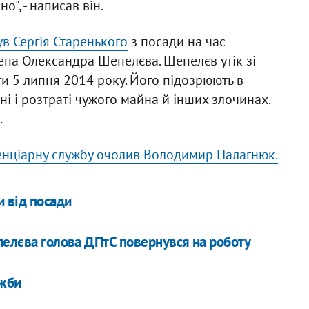
о", - написав він.
ув Сергія Старенького
з посади на час
епа Олександра Шепелєва. Шепелєв утік зі
ги 5 липня 2014 року. Його підозрюють в
ні і розтраті чужого майна й інших злочинах.
.
енціарну службу очолив Володимир Палагнюк.
и від посади
пелєва голова ДПтС повернувся на роботу
ужби