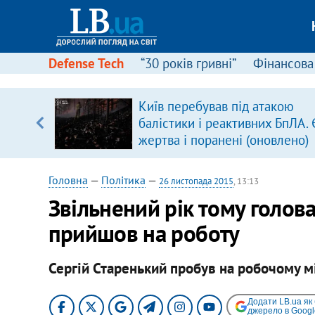
Defense Tech
“30 років гривні”
Фінансова
вив про
Київ перебував під атакою
боку
балістики і реактивних БпЛА. 
жертва і поранені (оновлено)
Головна
—
Політика
—
26 листопада 2015
, 13:13
Звільнений рік тому голов
прийшов на роботу
Сергій Старенький пробув на робочому мі
Додати LB.ua як
джерело в Googl