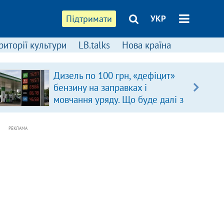
Підтримати
УКР
риторії культури
LB.talks
Нова країна
Дизель по 100 грн, «дефіцит»
бензину на заправках і
мовчання уряду. Що буде далі з
цінами на пальне?
РЕКЛАМА