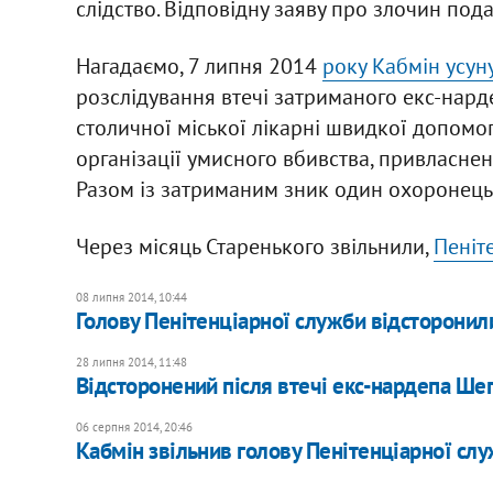
слідство. Відповідну заяву про злочин подан
Нагадаємо, 7 липня 2014
року К
абмін усун
розслідування втечі затриманого екс-нард
столичної міської лікарні швидкої допомо
організації умисного вбивства, привласнен
Разом із затриманим зник один охоронець
Через місяць Старенького звільнили,
Пеніт
08 липня 2014, 10:44
Голову Пенітенціарної служби відсторонил
28 липня 2014, 11:48
Відсторонений після втечі екс-нардепа Ше
06 серпня 2014, 20:46
Кабмін звільнив голову Пенітенціарної сл