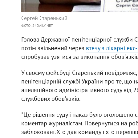
Сергей Старенький
ФОТО: 24DAILY.NET
Голова Державної пенітенціарної служби Се
потім звільнений через
втечу з лікарні е
спробував узятися за виконання обов'язкі
У своєму фейсбуці Старенький повідомляє,
пенітенціарній службі України про те, що 
апеляційного адміністративного суду від 
службових обов'язків.
"Це рішення суду і наказ було оголошено 
коментар журналістам. Повернутися на робо
заблоковані. Хто дав команду і хто перешк