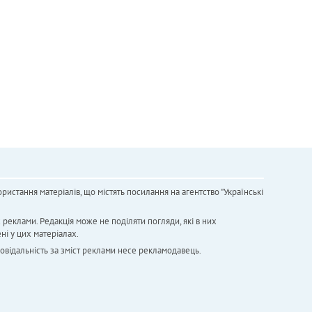
ристання матеріалів, що містять посилання на агентство "Українськi
х реклами. Редакція може не поділяти погляди, які в них
ні у цих матеріалах.
повідальність за зміст реклами несе рекламодавець.