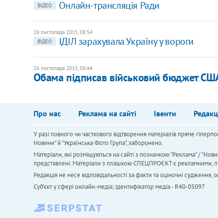
Онлайн-трансляція Ради
ВІДЕО
26 листопада 2015, 08:54
ІДІЛ зарахувала Україну у вороги
ВІДЕО
26 листопада 2015, 08:44
Обама підписав військовий бюджет США
Про нас
Реклама на сайті
Івенти
Редакц
У разі повного чи часткового відтворення матеріалів пряме гіперпо
Новини" й "Українська Фото Група", заборонено.
Матеріали, які розміщуються на сайті з позначкою "Реклама" / "Нови
представлені. Матеріали з плашкою СПЕЦПРОЄКТ є рекламними, проте
Редакція не несе відповідальності за факти та оціночні судження,
Cуб'єкт у сфері онлайн-медіа; ідентифікатор медіа - R40-05097