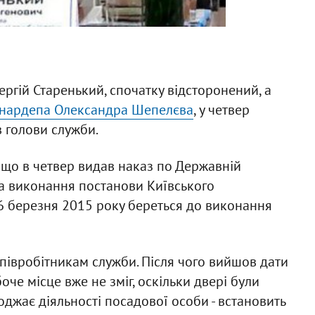
ргій Старенький, спочатку відсторонений, а
кс-нардепа Олександра Шепелєва
, у четвер
в голови служби.
 що в четвер видав наказ по Державній
на виконання постанови Київського
26 березня 2015 року береться до виконання
співробітникам служби. Після чого вийшов дати
че місце вже не зміг, оскільки двері були
оджає діяльності посадової особи - встановить