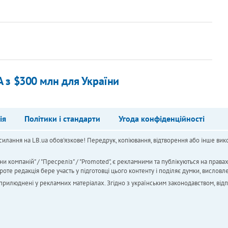
 з $300 млн для України
ія
Політики і стандарти
Угода конфіденційності
силання на LB.ua обов'язкове! Передрук, копіювання, відтворення або інше вико
ни компаній" / "Пресреліз" / "Promoted", є рекламними та публікуються на права
 редакція бере участь у підготовці цього контенту і поділяє думки, висловле
 оприлюднені у рекламних матеріалах. Згідно з українським законодавством, від