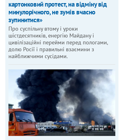
картонковий протест, на відміну від
минулорічного, не зумів вчасно
зупинитися»
Про суспільну втому і уроки
шістдесятників, енергію Майдану і
цивілізаційні перейми перед пологами,
долю Росії і правильні взаємини з
найближчими сусідами.