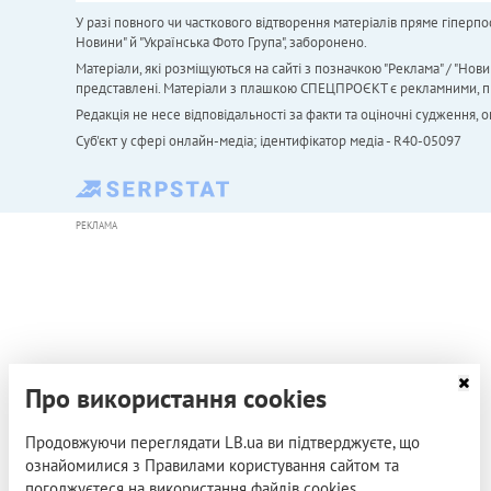
У разі повного чи часткового відтворення матеріалів пряме гіперпо
Новини" й "Українська Фото Група", заборонено.
Матеріали, які розміщуються на сайті з позначкою "Реклама" / "Нови
представлені. Матеріали з плашкою СПЕЦПРОЄКТ є рекламними, проте
Редакція не несе відповідальності за факти та оціночні судження,
Cуб'єкт у сфері онлайн-медіа; ідентифікатор медіа - R40-05097
РЕКЛАМА
Про використання cookies
Продовжуючи переглядати LB.ua ви підтверджуєте, що
ознайомилися з Правилами користування сайтом та
погоджуєтеся на використання файлів cookies