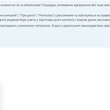
силання на LB.ua обов'язкове! Передрук, копіювання, відтворення або інше вико
ни компаній" / "Пресреліз" / "Promoted", є рекламними та публікуються на права
 редакція бере участь у підготовці цього контенту і поділяє думки, висловле
 оприлюднені у рекламних матеріалах. Згідно з українським законодавством, від