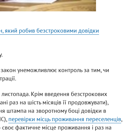
н, який робив безстроковими довідки
.
закон унеможливлює контроль за тим, чи
рації.
 листопада. Крім введення безстрокових
ні раз на шість місяців її продовжувати),
ня штампа на зворотному боці довідки в
С),
перевірки місць проживання переселенців
,
 своє фактичне місце проживання і раз на