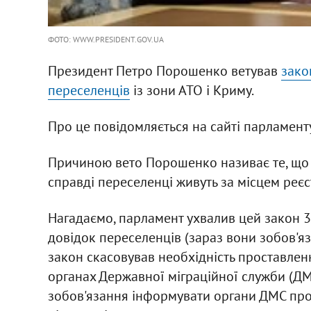
ФОТО: WWW.PRESIDENT.GOV.UA
Президент Петро Порошенко ветував
зако
переселенців
із зони АТО і Криму.
Про це повідомляється на сайті парламенту
Причиною вето Порошенко називає те, що 
справді переселенці живуть за місцем реєст
Нагадаємо, парламент ухвалив цей закон 3
довідок переселенців (зараз вони зобов'яза
закон скасовував необхідність проставлен
органах Державної міграційної служби (ДМ
зобов'язання інформувати органи ДМС про