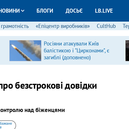
НОВИНИ
БЛОГИ
ДОСЬЄ
LB.LIVE
 грамотність
«Епіцентр виробників»
CultHub
Те
Росіяни атакували Київ
балістикою і "Цирконами", є
загиблі (доповнено)
про безстрокові довідки
 контролю над біженцями
 бажане
e