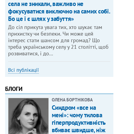
села не зникали, важливо не
фокусуватися виключно на самих собі.
Бо це і є шлях у забуття»
До сіл прикута увага тих, хто шукає там
прихистку чи безпеки. Чи може цей
інтерес стати шансом для громад? Що
треба українському селу у 21 столітті, щоб
розвиватися, і до…
Всі публікації
БЛОГИ
ОЛЕНА БОРТНІКОВА
Синдром «все на
мені»: чому тилова
гіперпродуктивність
вбиває швидше, ніж