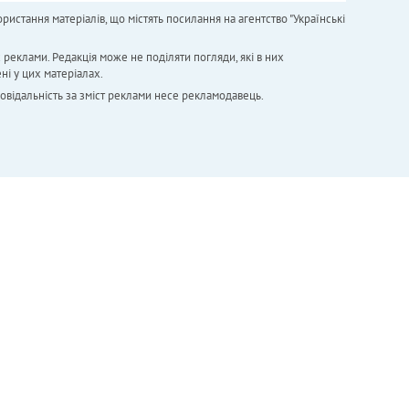
ристання матеріалів, що містять посилання на агентство "Українськi
х реклами. Редакція може не поділяти погляди, які в них
ні у цих матеріалах.
повідальність за зміст реклами несе рекламодавець.