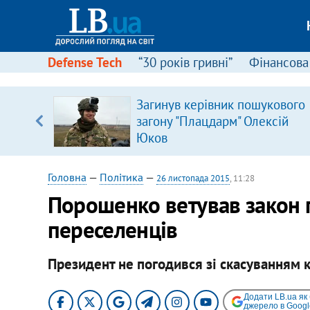
Defense Tech
“30 років гривні”
Фінансова
Загинув керівник пошукового
 часів
загону "Плацдарм" Олексій
Юков
Головна
—
Політика
—
26 листопада 2015
, 11:28
Порошенко ветував закон 
переселенців
Президент не погодився зі скасуванням
Додати LB.ua як
джерело в Googl