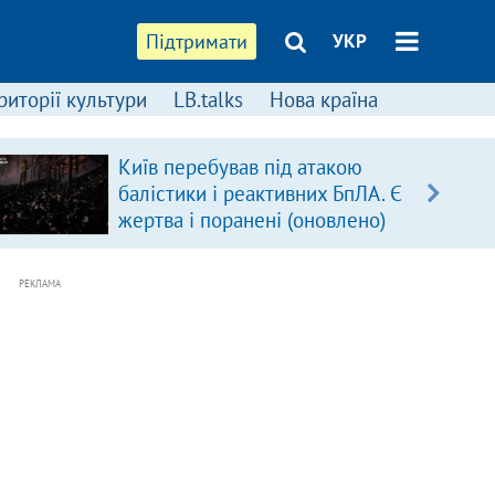
Підтримати
УКР
риторії культури
LB.talks
Нова країна
Київ перебував під атакою
балістики і реактивних БпЛА. Є
жертва і поранені (оновлено)
РЕКЛАМА