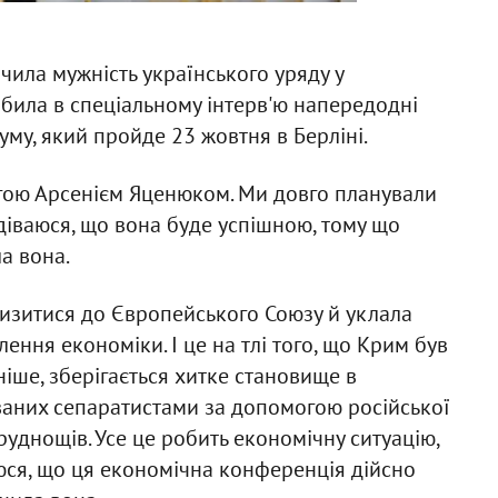
ила мужність українського уряду у
обила в спеціальному інтерв'ю напередодні
му, який пройде 23 жовтня в Берліні.
егою Арсенієм Яценюком. Ми довго планували
діваюся, що вона буде успішною, тому що
ла вона.
лизитися до Європейського Союзу й уклала
влення економіки. І це на тлі того, що Крим був
ніше, зберігається хитке становище в
ваних сепаратистами за допомогою російської
труднощів. Усе це робить економічну ситуацію,
аюся, що ця економічна конференція дійсно