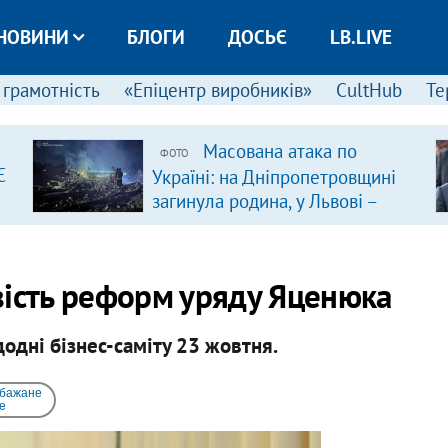
НОВИНИ
БЛОГИ
ДОСЬЄ
LB.LIVE
 грамотність
«Епіцентр виробників»
CultHub
Те
Масована атака по
ФОТО
Є
Україні: на Дніпропетровщині
загинула родина, у Львові –
удар по багатоповерхівках
(доповнюється)
вість реформ уряду Яценюка
одні бізнес-саміту 23 жовтня.
 бажане
e