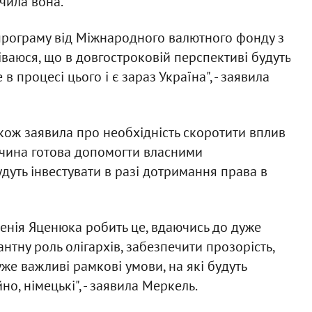
ачила вона.
програму від Міжнародного валютного фонду з
іваюся, що в довгостроковій перспективі будуть
 процесі цього і є зараз Україна", - заявила
акож заявила про необхідність скоротити вплив
еччина готова допомогти власними
уть інвестувати в разі дотримання права в
сенія Яценюка робить це, вдаючись до дуже
нтну роль олігархів, забезпечити прозорість,
дуже важливі рамкові умови, на які будуть
но, німецькі", - заявила Меркель.