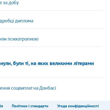
е за добу
ідробці диплома
осили психотропною
нули, були ті, на яких великими літерами
ення соцвиплат на Донбасі
ія
Політики і стандарти
Угода конфіденційності