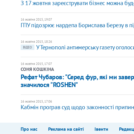
З 17 жовтня зареєструвати бізнес можна буд
16 жовтня 2015, 19:07
ГПУ підозрює нардепа Борислава Березу в п
16 жовтня 2015, 18:26
У Тернополі антимерську газету огол
ВІДЕО
16 жовтня 2015, 17:07
СОНЯ КОШКІНА
Рефат Чубаров: "Серед фур, які ми завер
значилося "ROSHEN"
16 жовтня 2015, 17:06
Кабмін програв суд щодо законності припин
Про нас
Реклама на сайті
Івенти
Редакц