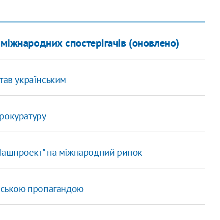
 міжнародних спостерігачів (оновлено)
тав українським
прокуратуру
"Машпроект" на міжнародний ринок
ійською пропагандою