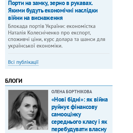
Порти на замку, зерно в рукавах.
Якими будуть економічні наслідки
війни на виснаження
Блокада портів України: економістка
Наталія Колесніченко про експорт,
споживчі ціни, курс долара та шанси для
української економіки.
Всі публікації
БЛОГИ
ОЛЕНА БОРТНІКОВА
«Нові бідні»: як війна
руйнує фінансову
самооцінку
середнього класу і як
перебудувати власну