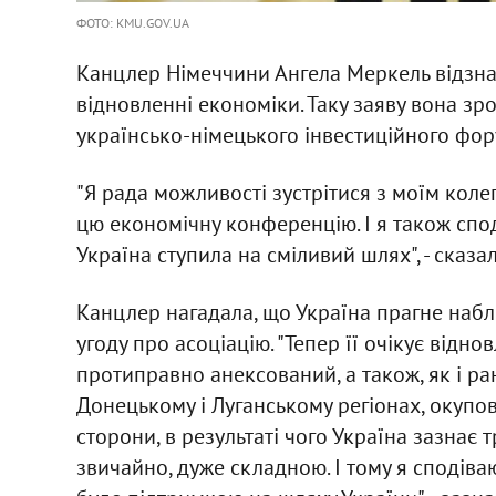
ФОТО: KMU.GOV.UA
Канцлер Німеччини Ангела Меркель відзнач
відновленні економіки. Таку заяву вона зр
українсько-німецького інвестиційного фору
"Я рада можливості зустрітися з моїм кол
цю економічну конференцію. І я також спо
Україна ступила на сміливий шлях", - сказа
Канцлер нагадала, що Україна прагне наб
угоду про асоціацію. "Тепер її очікує відно
протиправно анексований, а також, як і ра
Донецькому і Луганському регіонах, окупо
сторони, в результаті чого Україна зазнає 
звичайно, дуже складною. І тому я сподів