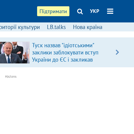
Підтримати
УКР
риторії культури
LB.talks
Нова країна
Туск назвав "ідіотськими"
заклики заблокувати вступ
України до ЄС і закликав
припинити антиукраїнську
риторику
РЕКЛАМА