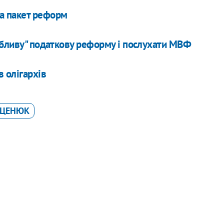
а пакет реформ
обливу" податкову реформу і послухати МВФ
 олігархів
ЯЦЕНЮК