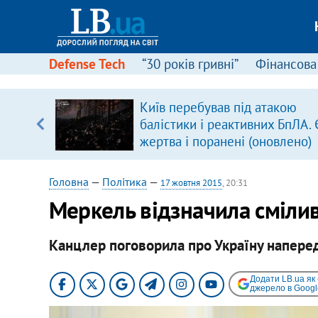
Defense Tech
“30 років гривні”
Фінансова
вив про
Київ перебував під атакою
боку
балістики і реактивних БпЛА. 
жертва і поранені (оновлено)
Головна
—
Політика
—
17 жовтня 2015
, 20:31
Меркель відзначила сміли
Канцлер поговорила про Україну наперед
Додати LB.ua як
джерело в Googl