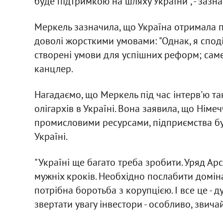
буде підтримкою на шляху України", - зазн
Меркель зазначила, що Україна отримала 
доволі жорсткими умовами: "Однак, я спод
створені умови для успішних реформ; саме в
канцлер.
Нагадаємо, що Меркель під час інтерв'ю т
олігархів в Україні. Вона заявила, що Нім
промисловими ресурсами, підприємства буд
Україні.
"Україні ще багато треба зробити. Уряд Ар
мужніх кроків. Необхідно послабити доміна
потрібна боротьба з корупцією. І все це - 
звертати увагу інвестори - особливо, звичай