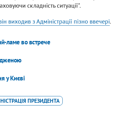
аховуючи складність ситуації".
ін виходив з Адміністрації пізно ввечері
.
ай-ламе во встрече
годженою
я у Києві
НІСТРАЦІЯ ПРЕЗИДЕНТА