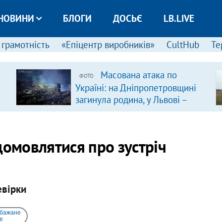
НОВИНИ
БЛОГИ
ДОСЬЄ
LB.LIVE
 грамотність
«Епіцентр виробників»
CultHub
Те
Масована атака по
ФОТО
Україні: на Дніпропетровщині
загинула родина, у Львові –
удар по багатоповерхівках
(доповнюється)
домовлятися про зустріч
евірки
 бажане
e