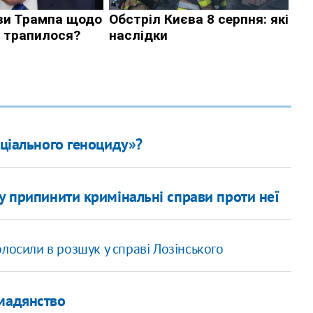
оціального геноциду»?
ту припинити кримінальні справи проти неї
лосили в розшук у справі Лозінського
омадянство