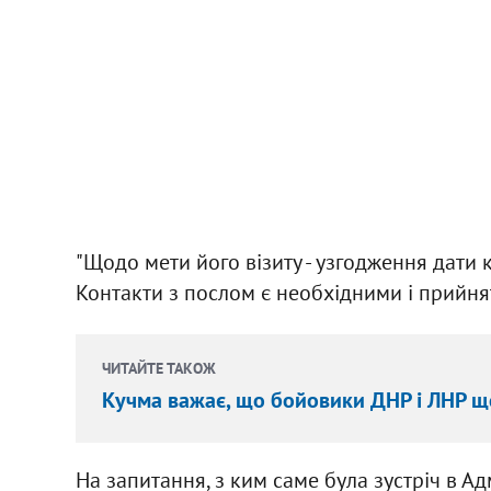
"Щодо мети його візиту - узгодження дати к
Контакти з послом є необхідними і прийнятн
ЧИТАЙТЕ ТАКОЖ
Кучма важає, що бойовики ДНР і ЛНР ще
На запитання, з ким саме була зустріч в Ад