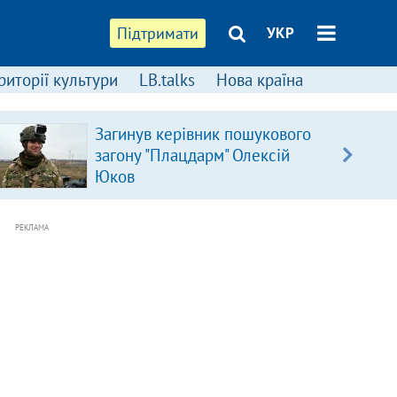
Підтримати
УКР
риторії культури
LB.talks
Нова країна
Загинув керівник пошукового
загону "Плацдарм" Олексій
Юков
РЕКЛАМА