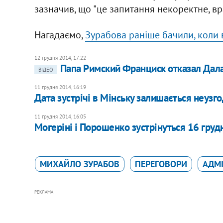
зазначив, що "це запитання некоректне, вр
Нагадаємо,
Зурабова раніше бачили, коли в
12 грудня 2014, 17:22
Папа Римский Франциск отказал Дал
ВІДЕО
11 грудня 2014, 16:19
Дата зустрічі в Мінську залишається неуз
11 грудня 2014, 16:05
Могеріні і Порошенко зустрінуться 16 грудн
МИХАЙЛО ЗУРАБОВ
ПЕРЕГОВОРИ
АДМІ
РЕКЛАМА