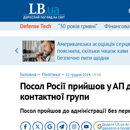
Defense Tech
“30 років гривні”
Фінансова
вив про
Американська асоціація серця
боку
пояснила, скільки чашок кави
безпечно пити щодня
Головна
—
Політика
—
12 грудня 2014
, 19:08
Посол Росії прийшов у АП 
контактної групи
Посол пройшов до адміністрації без пер
Додати LB.ua як
джерело в Googl