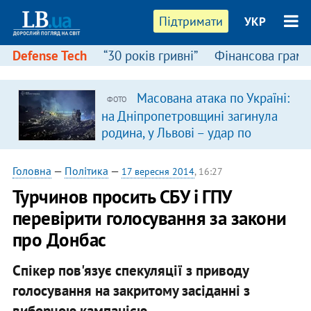
Підтримати
УКР
Defense Tech
“30 років гривні”
Фінансова грамо
Масована атака по Україні:
ФОТО
в
на Дніпропетровщині загинула
родина, у Львові – удар по
багатоповерхівках
(доповнюється)
Головна
—
Політика
—
17 вересня 2014
, 16:27
Турчинов просить СБУ і ГПУ
перевірити голосування за закони
про Донбас
Спікер пов'язує спекуляції з приводу
голосування на закритому засіданні з
виборчою кампанією