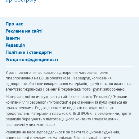
Про нас
Реклама на сайті
Івенти
Редакція
Політики і стандарти
Угода конфіденційності
У разі повного чи часткового відтворення матеріалів пряме
гіперпосилання на LB.ua обов'язкове! Передрук, копіювання,
відтворення або інше використання матеріалів, що містять посилання на
агентство "Українськi Новини" й "Українська Фото Група", заборонено.
Матеріали, які розміщуються на сайті з позначкою "Реклама" / "Новини
компаній" / "Пресреліз" / "Promoted", є рекламними та публікуються на
правах реклами. Редакція може не поділяти погляди, які в них
представлені. Матеріали з плашкою СПЕЦПРОЄКТ є рекламними, проте
редакція бере участь у підготовці цього контенту і поділяє думки,
висловлені у цих матеріалах.
Редакція не несе відповідальності за факти та оціночні судження,
оприлюднені у рекламних матеріалах. Згідно з українським