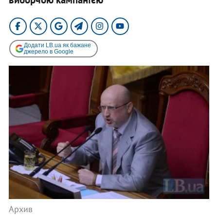
Додати LB.ua як бажане
джерело в Google
Архив