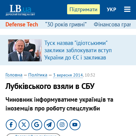
Підтримати
УКР
Defense Tech
“30 років гривні”
Фінансова грамо
Туск назвав "ідіотськими"
заклики заблокувати вступ
України до ЄС і закликав
припинити антиукраїнську
риторику
Головна
—
Політика
—
3 вересня 2014
, 10:32
Лубківського взяли в СБУ
Чиновник інформуватиме українців та
іноземців про роботу спецслужби