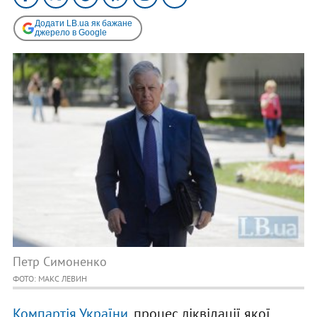
Додати LB.ua як бажане
джерело в Google
Петр Симоненко
ФОТО: МАКС ЛЕВИН
Компартія України
, процес ліквідації якої