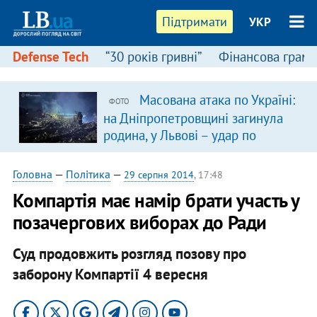
Підтримати
УКР
Defense Tech
“30 років гривні”
Фінансова грамо
Масована атака по Україні:
ФОТО
на Дніпропетровщині загинула
родина, у Львові – удар по
багатоповерхівках
(доповнюється)
Головна
—
Політика
—
29 серпня 2014
, 17:48
Компартія має намір брати участь у
позачергових виборах до Ради
Суд продовжить розгляд позову про
заборону Компартії 4 вересня