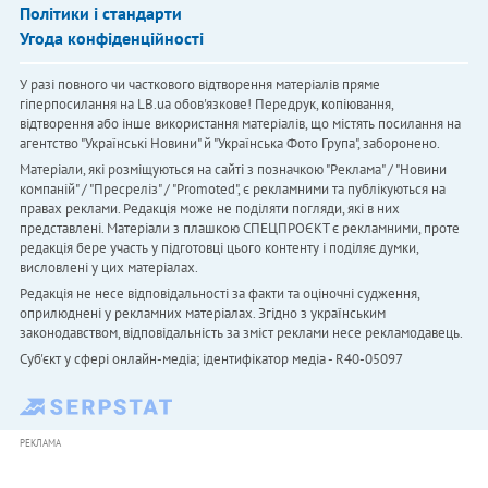
Політики і стандарти
Угода конфіденційності
У разі повного чи часткового відтворення матеріалів пряме
гіперпосилання на LB.ua обов'язкове! Передрук, копіювання,
відтворення або інше використання матеріалів, що містять посилання на
агентство "Українськi Новини" й "Українська Фото Група", заборонено.
Матеріали, які розміщуються на сайті з позначкою "Реклама" / "Новини
компаній" / "Пресреліз" / "Promoted", є рекламними та публікуються на
правах реклами. Редакція може не поділяти погляди, які в них
представлені. Матеріали з плашкою СПЕЦПРОЄКТ є рекламними, проте
редакція бере участь у підготовці цього контенту і поділяє думки,
висловлені у цих матеріалах.
Редакція не несе відповідальності за факти та оціночні судження,
оприлюднені у рекламних матеріалах. Згідно з українським
законодавством, відповідальність за зміст реклами несе рекламодавець.
Cуб'єкт у сфері онлайн-медіа; ідентифікатор медіа - R40-05097
РЕКЛАМА