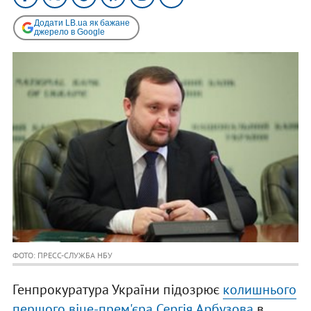
Додати LB.ua як бажане
джерело в Google
ФОТО: ПРЕСС-СЛУЖБА НБУ
Генпрокуратура України підозрює
колишнього
першого віце-прем'єра Сергія Арбузова
в