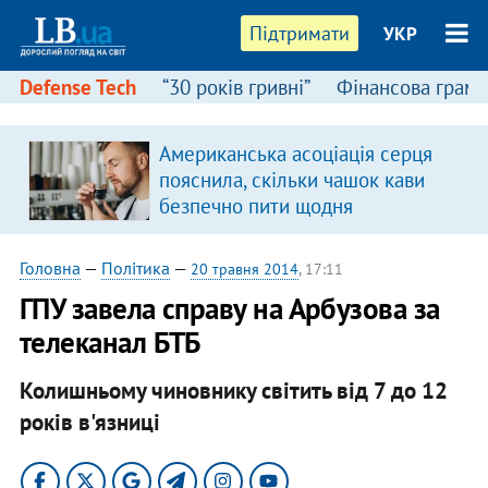
Підтримати
УКР
Defense Tech
“30 років гривні”
Фінансова грамо
:
Американська асоціація серця
пояснила, скільки чашок кави
безпечно пити щодня
Головна
—
Політика
—
20 травня 2014
, 17:11
ГПУ завела справу на Арбузова за
телеканал БТБ
Колишньому чиновнику світить від 7 до 12
років в'язниці