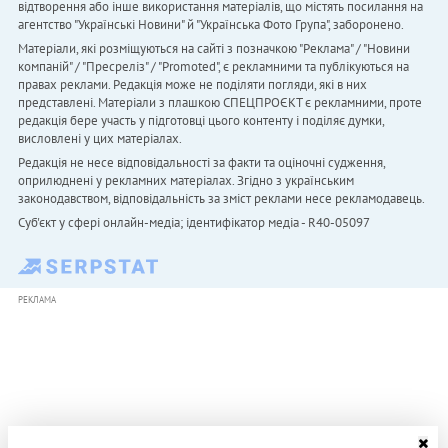
відтворення або інше використання матеріалів, що містять посилання на
агентство "Українськi Новини" й "Українська Фото Група", заборонено.
Матеріали, які розміщуються на сайті з позначкою "Реклама" / "Новини
компаній" / "Пресреліз" / "Promoted", є рекламними та публікуються на
правах реклами. Редакція може не поділяти погляди, які в них
представлені. Матеріали з плашкою СПЕЦПРОЄКТ є рекламними, проте
редакція бере участь у підготовці цього контенту і поділяє думки,
висловлені у цих матеріалах.
Редакція не несе відповідальності за факти та оціночні судження,
оприлюднені у рекламних матеріалах. Згідно з українським
законодавством, відповідальність за зміст реклами несе рекламодавець.
Cуб'єкт у сфері онлайн-медіа; ідентифікатор медіа - R40-05097
РЕКЛАМА