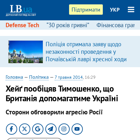
Підтримати
УКР
Defense Tech
“30 років гривні”
Фінансова грамо
Поліція отримала заяву щодо
в
незаконності проведення у
Почаївській лаврі хресної ходи
Головна
—
Політика
—
7 травня 2014
, 16:29
Хейґ пообіцяв Тимошенко, що
Британія допомагатиме Україні
Сторони обговорили агресію Росії