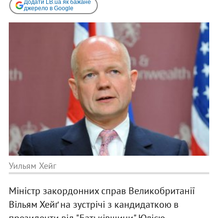
Додати LB.ua як бажане
джерело в Google
Уильям Хейг
Міністр закордонних справ Великобританії
Вільям Хейґ на зустрічі з кандидаткою в