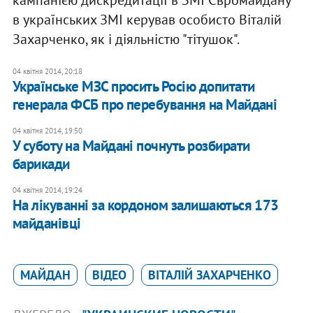
кампанією дискредитації в ЗМІ Євромайдану
в українських ЗМІ керував особисто Віталій
Захарченко, як і діяльністю "тітушок".
04 квітня 2014, 20:18
Українське МЗС просить Росію допитати
генерала ФСБ про перебування на Майдані
04 квітня 2014, 19:50
У суботу на Майдані почнуть розбирати
барикади
04 квітня 2014, 19:24
На лікуванні за кордоном залишаються 173
майданівці
МАЙДАН
ВІДЕО
ВІТАЛІЙ ЗАХАРЧЕНКО