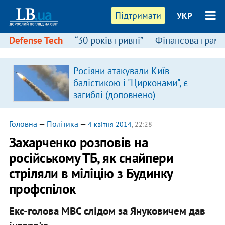
Підтримати
УКР
Defense Tech
“30 років гривні”
Фінансова грамо
Росіяни атакували Київ
балістикою і "Цирконами", є
загиблі (доповнено)
Головна
—
Політика
—
4 квітня 2014
, 22:28
Захарченко розповів на
російському ТБ, як снайпери
стріляли в міліцію з Будинку
профспілок
Екс-голова МВС слідом за Януковичем дав