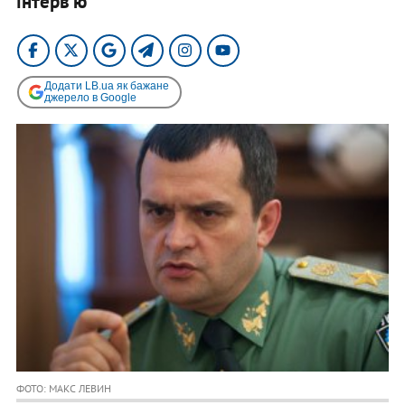
інтерв'ю
Додати LB.ua як бажане
джерело в Google
ФОТО: МАКС ЛЕВИН