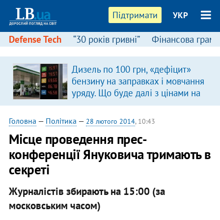
Підтримати
УКР
Defense Tech
“30 років гривні”
Фінансова грамо
Дизель по 100 грн, «дефіцит»
бензину на заправках і мовчання
уряду. Що буде далі з цінами на
пальне?
Головна
—
Політика
—
28 лютого 2014
, 10:43
Місце проведення прес-
конференції Януковича тримають в
секреті
Журналістів збирають на 15:00 (за
московським часом)