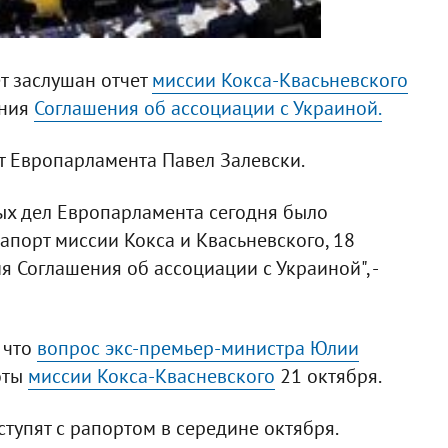
ет заслушан отчет
миссии Кокса-Квасьневского
ания
Соглашения об ассоциации с Украиной.
 Европарламента Павел Залевски.
ых дел Европарламента сегодня было
апорт миссии Кокса и Квасьневского, 18
 Соглашения об ассоциации с Украиной", -
 что
вопрос экс-премьер-министра Юлии
оты
миссии Кокса-Квасневского
21 октября.
тупят с рапортом в середине октября.