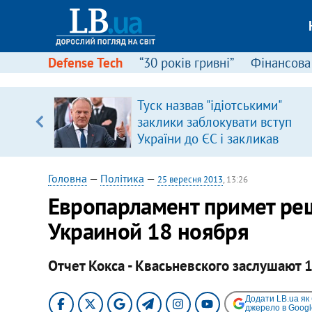
Defense Tech
“30 років гривні”
Фінансова
ою
Туск назвав "ідіотськими"
пЛА. Є
заклики заблокувати вступ
лено)
України до ЄС і закликав
припинити антиукраїнську
риторику
Головна
—
Політика
—
25 вересня 2013
, 13:26
Европарламент примет реш
Украиной 18 ноября
Отчет Кокса - Квасьневского заслушают 
Додати LB.ua як
джерело в Googl