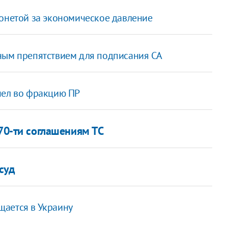
монетой за экономическое давление
ным препятствием для подписания СА
шел во фракцию ПР
70-ти соглашениям ТС
суд
щается в Украину