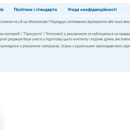
ія
Політики і стандарти
Угода конфіденційності
силання на LB.ua обов'язкове! Передрук, копіювання, відтворення або інше вико
ни компаній" / "Пресреліз" / "Promoted", є рекламними та публікуються на права
 редакція бере участь у підготовці цього контенту і поділяє думки, висловле
 оприлюднені у рекламних матеріалах. Згідно з українським законодавством, від