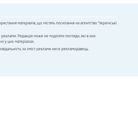
ристання матеріалів, що містять посилання на агентство "Українськi
х реклами. Редакція може не поділяти погляди, які в них
ні у цих матеріалах.
повідальність за зміст реклами несе рекламодавець.