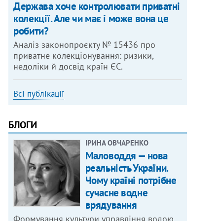
Держава хоче контролювати приватні
колекції. Але чи має і може вона це
робити?
Аналіз законопроєкту № 15436 про
приватне колекціонування: ризики,
недоліки й досвід країн ЄС.
Всі публікації
БЛОГИ
ІРИНА ОВЧАРЕНКО
Маловоддя — нова
реальність України.
Чому країні потрібне
сучасне водне
врядування
Формування культури управління водою