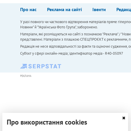
Про нас
Реклама на сайті
Івенти
Редакц
У разі повного чи часткового відтворення матеріалів пряме гіперпо
Новини" й "Українська Фото Група", заборонено.
Матеріали, які розміщуються на сайті з позначкою "Реклама" / "Нови
представлені. Матеріали з плашкою СПЕЦПРОЄКТ є рекламними, проте
Редакція не несе відповідальності за факти та оціночні судження,
Cуб'єкт у сфері онлайн-медіа; ідентифікатор медіа - R40-05097
РЕКЛАМА
Про використання cookies