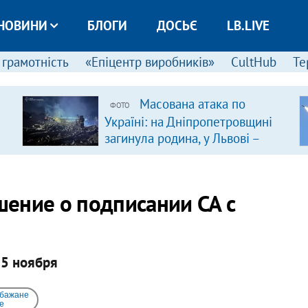
НОВИНИ
БЛОГИ
ДОСЬЄ
LB.LIVE
 грамотність
«Епіцентр виробників»
CultHub
Те
Масована атака по
ФОТО
Україні: на Дніпропетровщині
загинула родина, у Львові –
удар по багатоповерхівках
(доповнюється)
ение о подписании СА с
15 ноября
 бажане
e