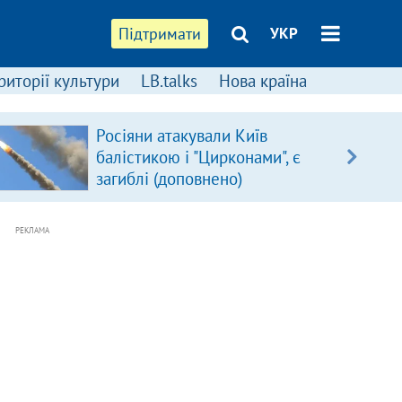
Підтримати
УКР
риторії культури
LB.talks
Нова країна
Росіяни атакували Київ
балістикою і "Цирконами", є
загиблі (доповнено)
РЕКЛАМА