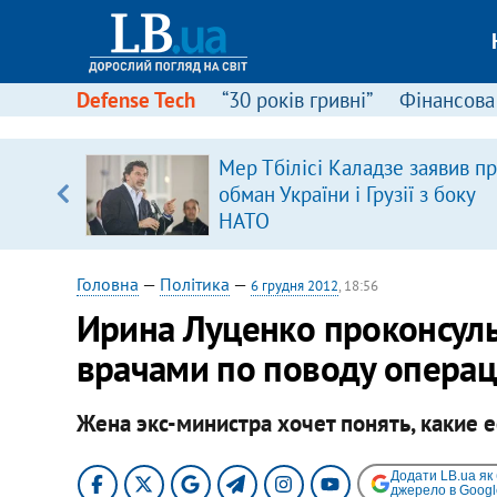
Defense Tech
“30 років гривні”
Фінансова
ового
Мер Тбілісі Каладзе заявив п
ій
обман України і Грузії з боку
НАТО
Головна
—
Політика
—
6 грудня 2012
, 18:56
Ирина Луценко проконсуль
врачами по поводу опера
Жена экс-министра хочет понять, какие е
Додати LB.ua як
джерело в Googl