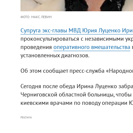
ФОТО: МАКС ЛЕВИН
Супруга экс-главы МВД Юрия Луценко Ири
проконсультироваться с независимыми ук
проведения
оперативного вмешательства
установленных диагнозов.
Об этом сообщает пресс-служба «Народно
Сегодня после обеда Ирина Луценко забр
Черниговской областной больницы, чтобы
киевскими врачами по поводу операции 
РЕКЛАМА