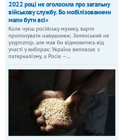
2022 році не оголосила про загальну
військову службу. Бо мобілізованими
мали бути всі»
Коли чуєш російську музику, варто
пропонувати навушники; Зеленський не
узурпатор, але мав би відмовитись від
участі у виборах; Україна виповзає з
патерналізму, а Росія —…