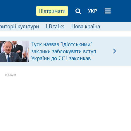
Підтримати
УКР
риторії культури
LB.talks
Нова країна
Туск назвав "ідіотськими"
заклики заблокувати вступ
України до ЄС і закликав
припинити антиукраїнську
риторику
РЕКЛАМА