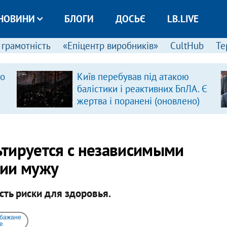
НОВИНИ
БЛОГИ
ДОСЬЄ
LB.LIVE
 грамотність
«Епіцентр виробників»
CultHub
Те
ро
Київ перебував під атакою
балістики і реактивних БпЛА. Є
жертва і поранені (оновлено)
тируется с независимыми
ции мужу
сть риски для здоровья.
 бажане
e