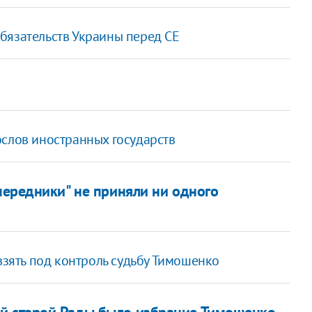
бязательств Украины перед СЕ
ослов иностранных государств
передники" не приняли ни одного
взять под контроль судьбу Тимошенко
й старой Рады было избрание Тимошенко