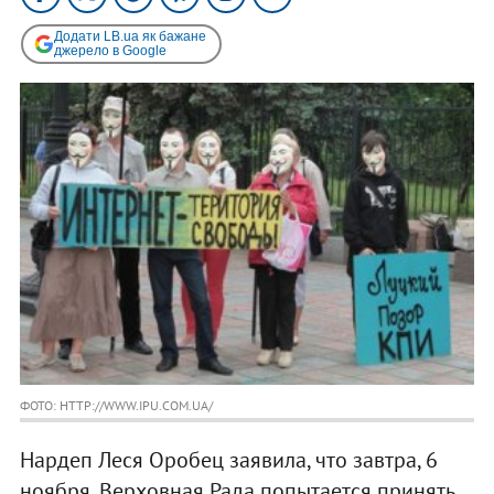
Додати LB.ua як бажане
джерело в Google
ФОТО: HTTP://WWW.IPU.COM.UA/
Нардеп Леся Оробец заявила, что завтра, 6
ноября, Верховная Рада попытается принять