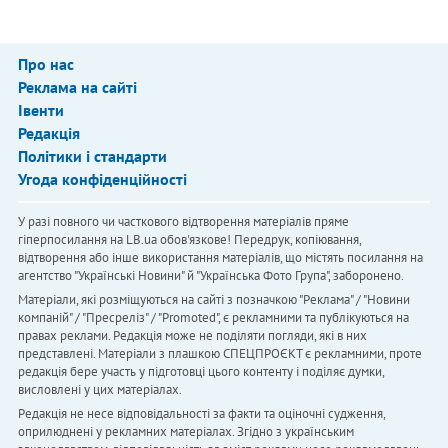
Про нас
Реклама на сайті
Івенти
Редакція
Політики і стандарти
Угода конфіденційності
У разі повного чи часткового відтворення матеріалів пряме
гіперпосилання на LB.ua обов'язкове! Передрук, копіювання,
відтворення або інше використання матеріалів, що містять посилання на
агентство "Українськi Новини" й "Українська Фото Група", заборонено.
Матеріали, які розміщуються на сайті з позначкою "Реклама" / "Новини
компаній" / "Пресреліз" / "Promoted", є рекламними та публікуються на
правах реклами. Редакція може не поділяти погляди, які в них
представлені. Матеріали з плашкою СПЕЦПРОЄКТ є рекламними, проте
редакція бере участь у підготовці цього контенту і поділяє думки,
висловлені у цих матеріалах.
Редакція не несе відповідальності за факти та оціночні судження,
оприлюднені у рекламних матеріалах. Згідно з українським