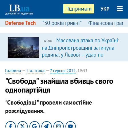
Підтримати
УКР
Defense Tech
“30 років гривні”
Фінансова грамо
Масована атака по Україні:
ФОТО
на Дніпропетровщині загинула
родина, у Львові – удар по
багатоповерхівках
(доповнюється)
Головна
—
Політика
—
7 серпня 2012
, 19:33
"Свобода" знайшла вбивць свого
однопартійця
"Свободівці" провели самостійне
розслідування.