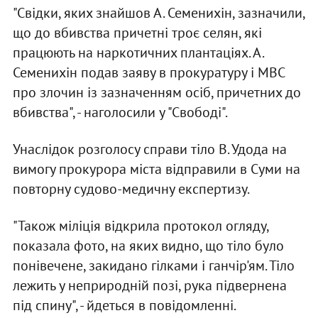
"Свідки, яких знайшов А. Семенихін, зазначили,
що до вбивства причетні троє селян, які
працюють на наркотичних плантаціях. А.
Семенихін подав заяву в прокуратуру і МВС
про злочин із зазначенням осіб, причетних до
вбивства", - наголосили у "Свободі".
Унаслідок розголосу справи тіло В. Удода на
вимогу прокурора міста відправили в Суми на
повторну судово-медичну експертизу.
"Також міліція відкрила протокол огляду,
показала фото, на яких видно, що тіло було
понівечене, закидано гілками і ганчір'ям. Тіло
лежить у неприродній позі, рука підвернена
під спину", - йдеться в повідомленні.