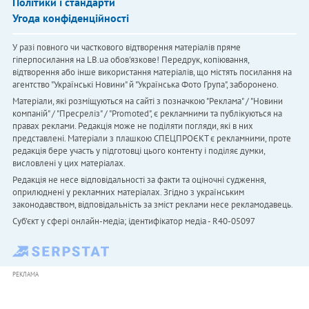
Політики і стандарти
Угода конфіденційності
У разі повного чи часткового відтворення матеріалів пряме
гіперпосилання на LB.ua обов'язкове! Передрук, копіювання,
відтворення або інше використання матеріалів, що містять посилання на
агентство "Українськi Новини" й "Українська Фото Група", заборонено.
Матеріали, які розміщуються на сайті з позначкою "Реклама" / "Новини
компаній" / "Пресреліз" / "Promoted", є рекламними та публікуються на
правах реклами. Редакція може не поділяти погляди, які в них
представлені. Матеріали з плашкою СПЕЦПРОЄКТ є рекламними, проте
редакція бере участь у підготовці цього контенту і поділяє думки,
висловлені у цих матеріалах.
Редакція не несе відповідальності за факти та оціночні судження,
оприлюднені у рекламних матеріалах. Згідно з українським
законодавством, відповідальність за зміст реклами несе рекламодавець.
Cуб'єкт у сфері онлайн-медіа; ідентифікатор медіа - R40-05097
РЕКЛАМА