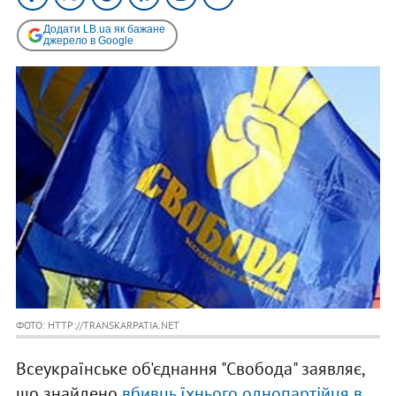
Додати LB.ua як бажане
джерело в Google
ФОТО: HTTP://TRANSKARPATIA.NET
Всеукраїнське об'єднання "Свобода" заявляє,
що знайдено
вбивць їхнього однопартійця в