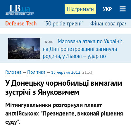
Підтримати
УКР
Defense Tech
“30 років гривні”
Фінансова грамо
Масована атака по Україні:
ФОТО
в
на Дніпропетровщині загинула
родина, у Львові – удар по
багатоповерхівках
(доповнюється)
Головна
—
Політика
—
15 червня 2012
, 21:33
У Донецьку чорнобильці вимагали
зустрічі з Януковичем
Мітингувальники розгорнули плакат
англійською: "Президенте, виконай рішення
суду".