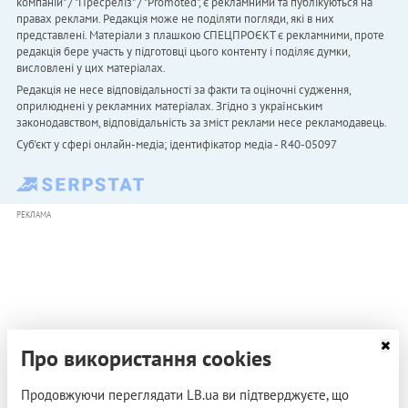
компаній" / "Пресреліз" / "Promoted", є рекламними та публікуються на
правах реклами. Редакція може не поділяти погляди, які в них
представлені. Матеріали з плашкою СПЕЦПРОЄКТ є рекламними, проте
редакція бере участь у підготовці цього контенту і поділяє думки,
висловлені у цих матеріалах.
Редакція не несе відповідальності за факти та оціночні судження,
оприлюднені у рекламних матеріалах. Згідно з українським
законодавством, відповідальність за зміст реклами несе рекламодавець.
Cуб'єкт у сфері онлайн-медіа; ідентифікатор медіа - R40-05097
РЕКЛАМА
Про використання cookies
Продовжуючи переглядати LB.ua ви підтверджуєте, що