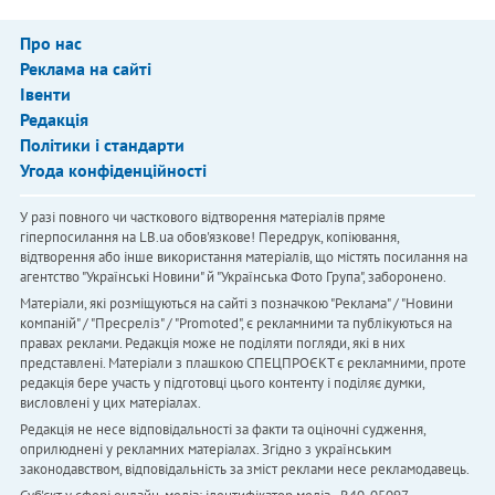
Про нас
Реклама на сайті
Івенти
Редакція
Політики і стандарти
Угода конфіденційності
У разі повного чи часткового відтворення матеріалів пряме
гіперпосилання на LB.ua обов'язкове! Передрук, копіювання,
відтворення або інше використання матеріалів, що містять посилання на
агентство "Українськi Новини" й "Українська Фото Група", заборонено.
Матеріали, які розміщуються на сайті з позначкою "Реклама" / "Новини
компаній" / "Пресреліз" / "Promoted", є рекламними та публікуються на
правах реклами. Редакція може не поділяти погляди, які в них
представлені. Матеріали з плашкою СПЕЦПРОЄКТ є рекламними, проте
редакція бере участь у підготовці цього контенту і поділяє думки,
висловлені у цих матеріалах.
Редакція не несе відповідальності за факти та оціночні судження,
оприлюднені у рекламних матеріалах. Згідно з українським
законодавством, відповідальність за зміст реклами несе рекламодавець.