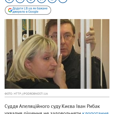
Додати LB.ua як бажане
джерело в Google
ФОТО: HTTP://PODROBNOSTI.UA
Суддя Апеляційного суду Києва Іван Рибак
ухвалив рішення не задовольняти
клопотання