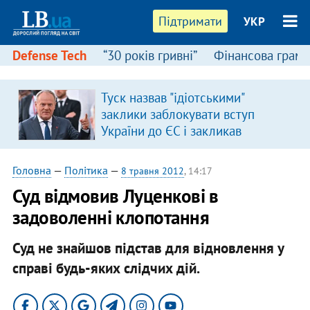
Підтримати
УКР
Defense Tech
“30 років гривні”
Фінансова грамо
Туск назвав "ідіотськими"
заклики заблокувати вступ
України до ЄС і закликав
припинити антиукраїнську
риторику
Головна
—
Політика
—
8 травня 2012
, 14:17
Суд відмовив Луценкові в
задоволенні клопотання
Суд не знайшов підстав для відновлення у
справі будь-яких слідчих дій.