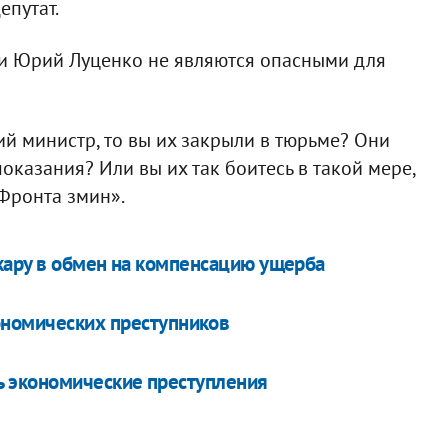
епутат.
и Юрий Луценко не являются опасными для
й министр, то вы их закрыли в тюрьме? Они
показания? Или вы их так боитесь в такой мере,
«Фронта змин».
 кару в обмен на компенсацию ущерба
ономических преступников
 экономические преступления