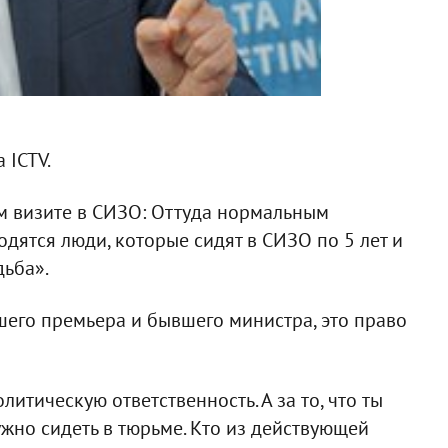
 ICTV.
м визите в СИЗО: Оттуда нормальным
дятся люди, которые сидят в СИЗО по 5 лет и
дьба».
шего премьера и бывшего министра, это право
итическую ответственность. А за то, что ты
ужно сидеть в тюрьме. Кто из действующей