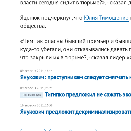
власти сегодня сидит в тюрьме?», - сказал д
Яценюк подчеркнул, что
Юлия Тимошенко
общества.
«Чем так опасны бывший премьер и бывши
куда-то убегали, они отказывались давать 
что закрыли их в тюрьме?, - сказал лидер 
09 вересня 2011, 16:14
Янукович: преступникам следует смягчать
09 вересня 2011, 23:25
Тигипко предложил не сажать эк
ЕКСКЛЮЗИВ
16 вересня 2011, 16:38
Янукович предложит декриминализировать