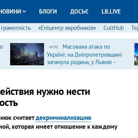
НОВИНИ
БЛОГИ
ДОСЬЄ
LB.LIVE
 грамотність
«Епіцентр виробників»
CultHub
Те
ро
Масована атака по
ФОТО
Україні: на Дніпропетровщині
загинула родина, у Львові –
удар по багатоповерхівках
(доповнюється)
действия нужно нести
ость
енюк считает
декриминализацию
ой, которая имеет отношение к каждому