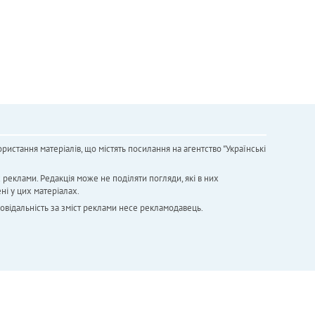
ристання матеріалів, що містять посилання на агентство "Українськi
х реклами. Редакція може не поділяти погляди, які в них
ні у цих матеріалах.
повідальність за зміст реклами несе рекламодавець.