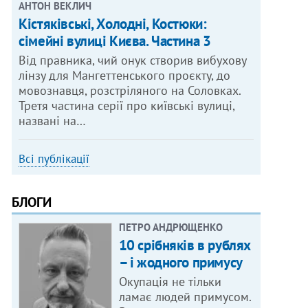
АНТОН ВЕКЛИЧ
Кістяківські, Холодні, Костюки:
сімейні вулиці Києва. Частина 3
Від правника, чий онук створив вибухову
лінзу для Мангеттенського проєкту, до
мовознавця, розстріляного на Соловках.
Третя частина серії про київські вулиці,
названі на…
Всі публікації
БЛОГИ
ПЕТРО АНДРЮЩЕНКО
10 срібняків в рублях
– і жодного примусу
Окупація не тільки
ламає людей примусом.