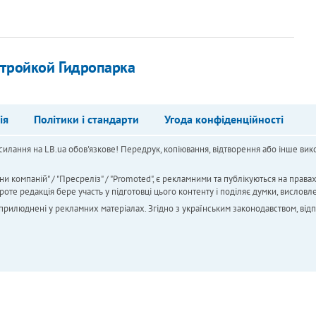
стройкой Гидропарка
ія
Політики і стандарти
Угода конфіденційності
силання на LB.ua обов'язкове! Передрук, копіювання, відтворення або інше вико
ни компаній" / "Пресреліз" / "Promoted", є рекламними та публікуються на права
 редакція бере участь у підготовці цього контенту і поділяє думки, висловле
 оприлюднені у рекламних матеріалах. Згідно з українським законодавством, від