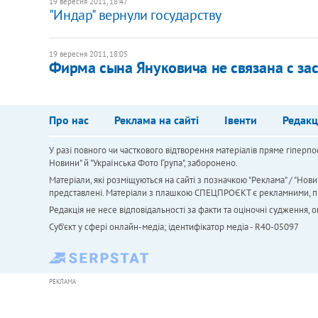
19 вересня 2011, 18:47
"Индар" вернули государству
19 вересня 2011, 18:05
Фирма сына Януковича не связана с за
Про нас
Реклама на сайті
Івенти
Редакц
У разі повного чи часткового відтворення матеріалів пряме гіперпо
Новини" й "Українська Фото Група", заборонено.
Матеріали, які розміщуються на сайті з позначкою "Реклама" / "Нови
представлені. Матеріали з плашкою СПЕЦПРОЄКТ є рекламними, проте
Редакція не несе відповідальності за факти та оціночні судження,
Cуб'єкт у сфері онлайн-медіа; ідентифікатор медіа - R40-05097
РЕКЛАМА