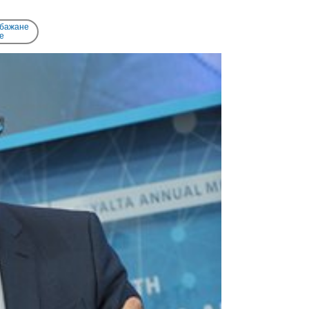
 бажане
e