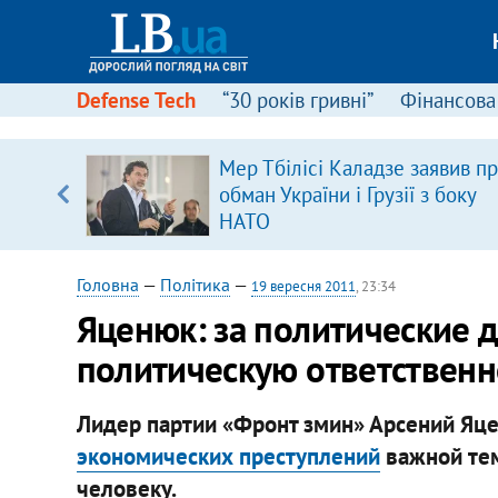
Defense Tech
“30 років гривні”
Фінансова
Мер Тбілісі Каладзе заявив п
 часів
обман України і Грузії з боку
НАТО
Головна
—
Політика
—
19 вересня 2011
, 23:34
Яценюк: за политические 
политическую ответственн
Лидер партии «Фронт змин» Арсений Яц
экономических преступлений
важной тем
человеку.