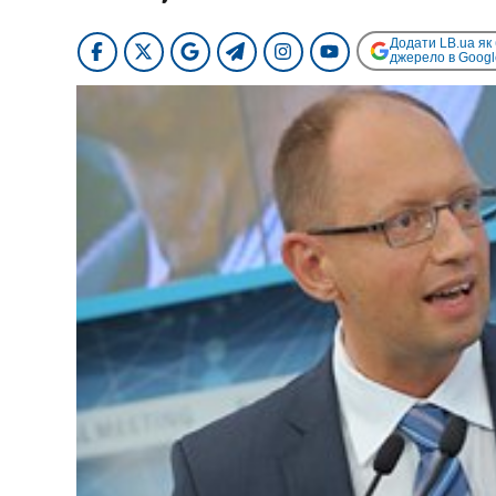
Додати LB.ua як
джерело в Googl