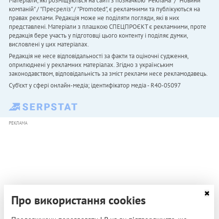
Матеріали, які розміщуються на сайті з позначкою "Реклама" / "Новини
компаній" / "Пресреліз" / "Promoted", є рекламними та публікуються на
правах реклами. Редакція може не поділяти погляди, які в них
представлені. Матеріали з плашкою СПЕЦПРОЄКТ є рекламними, проте
редакція бере участь у підготовці цього контенту і поділяє думки,
висловлені у цих матеріалах.
Редакція не несе відповідальності за факти та оціночні судження,
оприлюднені у рекламних матеріалах. Згідно з українським
законодавством, відповідальність за зміст реклами несе рекламодавець.
Cуб'єкт у сфері онлайн-медіа; ідентифікатор медіа - R40-05097
РЕКЛАМА
Про використання cookies