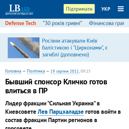
Підтримати
УКР
Defense Tech
“30 років гривні”
Фінансова грамо
:
Росіяни атакували Київ
балістикою і "Цирконами", є
загиблі (доповнено)
Головна
—
Політика
—
19 серпня 2011
, 09:25
Бывший спонсор Кличко готов
влиться в ПР
Лидер фракции "Сильная Украина" в
Киевсовете
Лев Парцхаладзе
готов войти в
состав фракции Партии регионов в
горсовете.