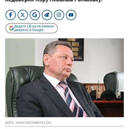
Додати LB.ua як бажане
джерело в Google
ФОТО: WWW.VOLYNNEWS.COM