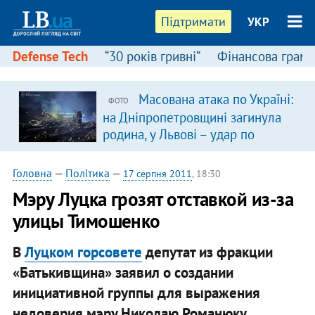
Підтримати
УКР
Defense Tech
“30 років гривні”
Фінансова грамо
Масована атака по Україні:
ФОТО
на Дніпропетровщині загинула
родина, у Львові – удар по
багатоповерхівках
(доповнюється)
Головна
—
Політика
—
17 серпня 2011
, 18:30
Мэру Луцка грозят отставкой из-за
улицы Тимошенко
В
Луцком горсовете
депутат из фракции
«Батькивщина» заявил о создании
инициативной группы для выражения
недоверия мэру Николаю Романюку.