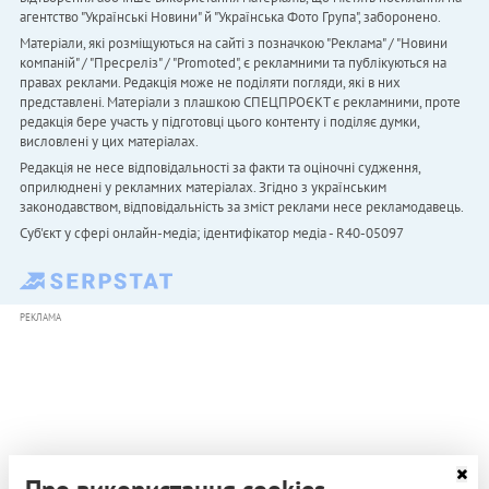
агентство "Українськi Новини" й "Українська Фото Група", заборонено.
Матеріали, які розміщуються на сайті з позначкою "Реклама" / "Новини
компаній" / "Пресреліз" / "Promoted", є рекламними та публікуються на
правах реклами. Редакція може не поділяти погляди, які в них
представлені. Матеріали з плашкою СПЕЦПРОЄКТ є рекламними, проте
редакція бере участь у підготовці цього контенту і поділяє думки,
висловлені у цих матеріалах.
Редакція не несе відповідальності за факти та оціночні судження,
оприлюднені у рекламних матеріалах. Згідно з українським
законодавством, відповідальність за зміст реклами несе рекламодавець.
Cуб'єкт у сфері онлайн-медіа; ідентифікатор медіа - R40-05097
РЕКЛАМА