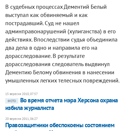
В судебных процессах Дементий Белый
выступал как обвиняемый и как
пострадавший. Суд не нашел
админправонарушений (хулиганства) в его
действиях. Впоследствии судья объединила
два дела в одно и направила его на
дорасследование. В результате
дорасследования следователь выдвинул
Дементию Белому обвинения в нанесении
умышленных легких телесных повреждений.
15 вересня 2010, 07:57
Во время отчета мэра Херсона охрана
ФОТО
избила журналиста
20 вересня 2011, 06:27
​Правозащитники обеспокоены состоянием