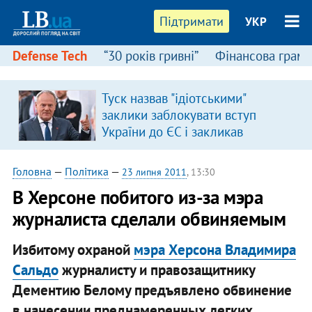
Підтримати
УКР
Defense Tech
“30 років гривні”
Фінансова грамо
Туск назвав "ідіотськими"
заклики заблокувати вступ
України до ЄС і закликав
припинити антиукраїнську
риторику
Головна
—
Політика
—
23 липня 2011
, 13:30
В Херсоне побитого из-за мэра
журналиста сделали обвиняемым
Избитому охраной
мэра Херсона Владимира
Сальдо
журналисту и правозащитнику
Дементию Белому предъявлено обвинение
в нанесении преднамеренных легких