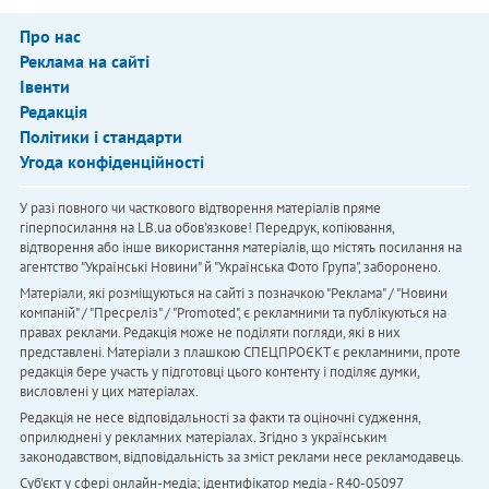
Про нас
Реклама на сайті
Івенти
Редакція
Політики і стандарти
Угода конфіденційності
У разі повного чи часткового відтворення матеріалів пряме
гіперпосилання на LB.ua обов'язкове! Передрук, копіювання,
відтворення або інше використання матеріалів, що містять посилання на
агентство "Українськi Новини" й "Українська Фото Група", заборонено.
Матеріали, які розміщуються на сайті з позначкою "Реклама" / "Новини
компаній" / "Пресреліз" / "Promoted", є рекламними та публікуються на
правах реклами. Редакція може не поділяти погляди, які в них
представлені. Матеріали з плашкою СПЕЦПРОЄКТ є рекламними, проте
редакція бере участь у підготовці цього контенту і поділяє думки,
висловлені у цих матеріалах.
Редакція не несе відповідальності за факти та оціночні судження,
оприлюднені у рекламних матеріалах. Згідно з українським
законодавством, відповідальність за зміст реклами несе рекламодавець.
Cуб'єкт у сфері онлайн-медіа; ідентифікатор медіа - R40-05097