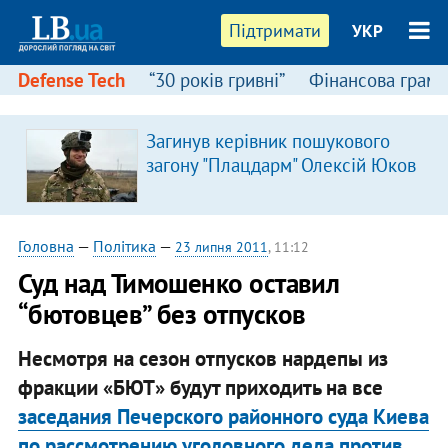
Підтримати
УКР
Defense Tech
“30 років гривні”
Фінансова грамо
Загинув керівник пошукового
загону "Плацдарм" Олексій Юков
Головна
—
Політика
—
23 липня 2011
, 11:12
Суд над Тимошенко оставил
“бютовцев” без отпусков
Несмотря на сезон отпусков нардепы из
фракции «БЮТ» будут приходить на все
заседания Печерского районного суда Киева
по рассмотрению уголовного дела против