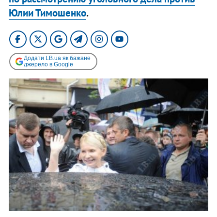
Юлии Тимошенко
.
Додати LB.ua як бажане
джерело в Google