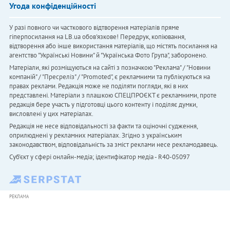
Угода конфіденційності
У разі повного чи часткового відтворення матеріалів пряме
гіперпосилання на LB.ua обов'язкове! Передрук, копіювання,
відтворення або інше використання матеріалів, що містять посилання на
агентство "Українськi Новини" й "Українська Фото Група", заборонено.
Матеріали, які розміщуються на сайті з позначкою "Реклама" / "Новини
компаній" / "Пресреліз" / "Promoted", є рекламними та публікуються на
правах реклами. Редакція може не поділяти погляди, які в них
представлені. Матеріали з плашкою СПЕЦПРОЄКТ є рекламними, проте
редакція бере участь у підготовці цього контенту і поділяє думки,
висловлені у цих матеріалах.
Редакція не несе відповідальності за факти та оціночні судження,
оприлюднені у рекламних матеріалах. Згідно з українським
законодавством, відповідальність за зміст реклами несе рекламодавець.
Cуб'єкт у сфері онлайн-медіа; ідентифікатор медіа - R40-05097
РЕКЛАМА