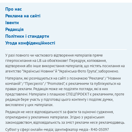
Про нас
Реклама на сайті
Івенти
Редакція
Політики і стандарти
Угода конфіденційності
У разі повного чи часткового відтворення матеріалів пряме
гіперпосилання на LB.ua обов'язкове! Передрук, копіювання,
відтворення або інше використання матеріалів, що містять посилання на
агентство "Українськi Новини" й "Українська Фото Група", заборонено.
Матеріали, які розміщуються на сайті з позначкою "Реклама" / "Новини
компаній" / "Пресреліз" / "Promoted", є рекламними та публікуються на
правах реклами. Редакція може не поділяти погляди, які в них
представлені. Матеріали з плашкою СПЕЦПРОЄКТ є рекламними, проте
редакція бере участь у підготовці цього контенту і поділяє думки,
висловлені у цих матеріалах.
Редакція не несе відповідальності за факти та оціночні судження,
оприлюднені у рекламних матеріалах. Згідно з українським
законодавством, відповідальність за зміст реклами несе рекламодавець.
Cуб'єкт у сфері онлайн-медіа; ідентифікатор медіа - R40-05097