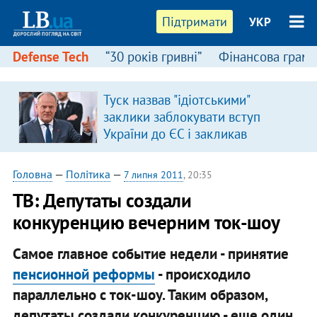
Підтримати
УКР
Defense Tech
“30 років гривні”
Фінансова грамо
Туск назвав "ідіотськими"
я
заклики заблокувати вступ
України до ЄС і закликав
припинити антиукраїнську
риторику
Головна
—
Політика
—
7 липня 2011
, 20:35
ТВ: Депутаты создали
конкуренцию вечерним ток-шоу
Самое главное событие недели - принятие
пенсионной реформы
- происходило
параллельно с ток-шоу. Таким образом,
депутаты создали конкуренцию - еще один