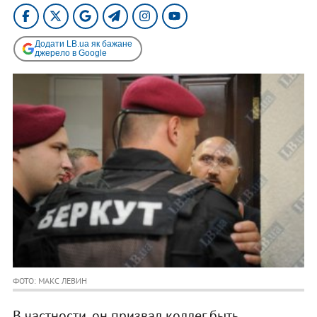
Додати LB.ua як бажане
джерело в Google
ФОТО: МАКС ЛЕВИН
В частности, он призвал коллег быть