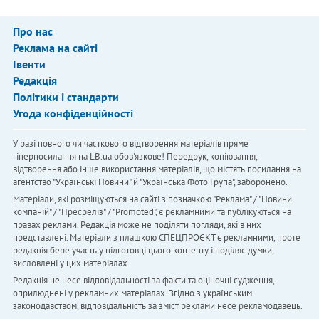
Про нас
Реклама на сайті
Івенти
Редакція
Політики і стандарти
Угода конфіденційності
У разі повного чи часткового відтворення матеріалів пряме
гіперпосилання на LB.ua обов'язкове! Передрук, копіювання,
відтворення або інше використання матеріалів, що містять посилання на
агентство "Українськi Новини" й "Українська Фото Група", заборонено.
Матеріали, які розміщуються на сайті з позначкою "Реклама" / "Новини
компаній" / "Пресреліз" / "Promoted", є рекламними та публікуються на
правах реклами. Редакція може не поділяти погляди, які в них
представлені. Матеріали з плашкою СПЕЦПРОЄКТ є рекламними, проте
редакція бере участь у підготовці цього контенту і поділяє думки,
висловлені у цих матеріалах.
Редакція не несе відповідальності за факти та оціночні судження,
оприлюднені у рекламних матеріалах. Згідно з українським
законодавством, відповідальність за зміст реклами несе рекламодавець.