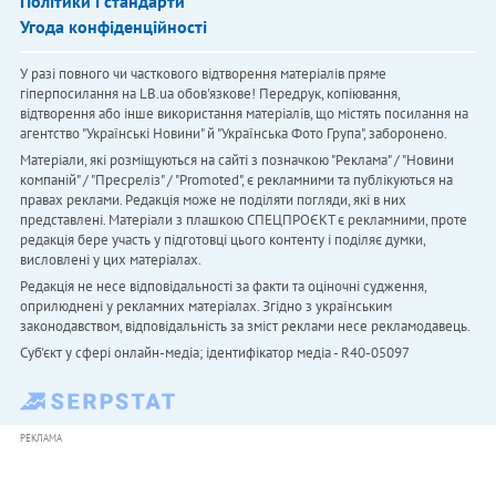
Політики і стандарти
Угода конфіденційності
У разі повного чи часткового відтворення матеріалів пряме
гіперпосилання на LB.ua обов'язкове! Передрук, копіювання,
відтворення або інше використання матеріалів, що містять посилання на
агентство "Українськi Новини" й "Українська Фото Група", заборонено.
Матеріали, які розміщуються на сайті з позначкою "Реклама" / "Новини
компаній" / "Пресреліз" / "Promoted", є рекламними та публікуються на
правах реклами. Редакція може не поділяти погляди, які в них
представлені. Матеріали з плашкою СПЕЦПРОЄКТ є рекламними, проте
редакція бере участь у підготовці цього контенту і поділяє думки,
висловлені у цих матеріалах.
Редакція не несе відповідальності за факти та оціночні судження,
оприлюднені у рекламних матеріалах. Згідно з українським
законодавством, відповідальність за зміст реклами несе рекламодавець.
Cуб'єкт у сфері онлайн-медіа; ідентифікатор медіа - R40-05097
РЕКЛАМА