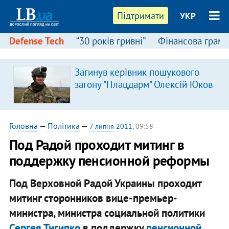
Підтримати
УКР
Defense Tech
“30 років гривні”
Фінансова грамо
Загинув керівник пошукового
загону "Плацдарм" Олексій Юков
Головна
—
Політика
—
7 липня 2011
, 09:58
Под Радой проходит митинг в
поддержку пенсионной реформы
Под Верховной Радой Украины проходит
митинг сторонников вице-премьер-
министра, министра социальной политики
Сергея Тигипко
в поддержку
пенсионной