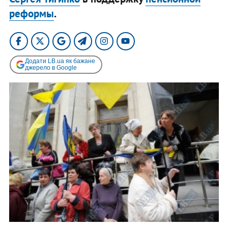
реформы
.
Додати LB.ua як бажане
джерело в Google