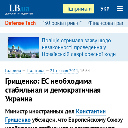
Підтримати
УКР
Defense Tech
“30 років гривні”
Фінансова грамо
Поліція отримала заяву щодо
незаконності проведення у
Почаївській лаврі хресної ходи
Головна
—
Політика
—
21 травня 2011
, 16:34
Грищенко: ЕС необходима
стабильная и демократичная
Украина
Министр иностранных дел
Константин
Грищенко
убежден, что Европейскому Союзу
необходима стабильная и демократичная