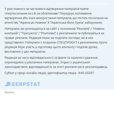
У разі повного чи часткового відтворення матеріалів пряме
гіперпосилання на LB.ua обов'язкове! Передрук, копіювання,
відтворення або інше використання матеріалів, що містять посилання на
агентство "Українськi Новини" й "Українська Фото Група", заборонено.
Матеріали, які розміщуються на сайті з позначкою "Реклама" / "Новини
компаній" / "Пресреліз" / "Promoted", є рекламними та публікуються на
правах реклами. Редакція може не поділяти погляди, які в них
представлені. Матеріали з плашкою СПЕЦПРОЄКТ є рекламними, проте
редакція бере участь у підготовці цього контенту і поділяє думки,
висловлені у цих матеріалах.
Редакція не несе відповідальності за факти та оціночні судження,
оприлюднені у рекламних матеріалах. Згідно з українським
законодавством, відповідальність за зміст реклами несе рекламодавець.
Cуб'єкт у сфері онлайн-медіа; ідентифікатор медіа - R40-05097
РЕКЛАМА