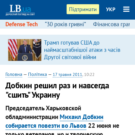
Підтримати
УКР
Defense Tech
“30 років гривні”
Фінансова грамо
Трамп готував США до
наймасштабнішої атаки з часів
Другої світової війни
Головна
—
Політика
—
17 травня 2011
, 10:22
Добкин решил раз и навсегда
"сшить" Украину
Председатель Харьковской
обладминистрации
Михаил Добкин
собирается повезти во Львов
22 июня не
только ветеранов, но и творческую