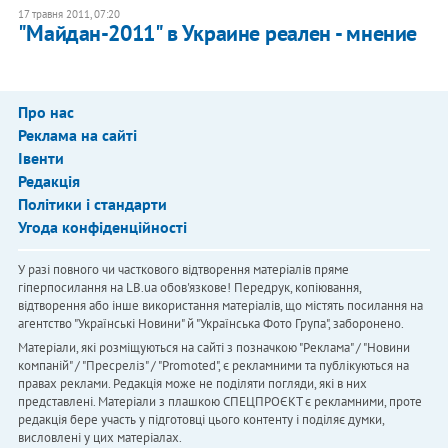
17 травня 2011, 07:20
"Майдан-2011" в Украине реален - мнение
Про нас
Реклама на сайті
Івенти
Редакція
Політики і стандарти
Угода конфіденційності
У разі повного чи часткового відтворення матеріалів пряме
гіперпосилання на LB.ua обов'язкове! Передрук, копіювання,
відтворення або інше використання матеріалів, що містять посилання на
агентство "Українськi Новини" й "Українська Фото Група", заборонено.
Матеріали, які розміщуються на сайті з позначкою "Реклама" / "Новини
компаній" / "Пресреліз" / "Promoted", є рекламними та публікуються на
правах реклами. Редакція може не поділяти погляди, які в них
представлені. Матеріали з плашкою СПЕЦПРОЄКТ є рекламними, проте
редакція бере участь у підготовці цього контенту і поділяє думки,
висловлені у цих матеріалах.