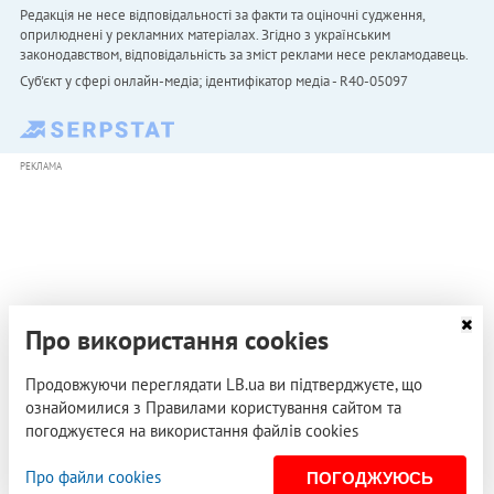
Редакція не несе відповідальності за факти та оціночні судження,
оприлюднені у рекламних матеріалах. Згідно з українським
законодавством, відповідальність за зміст реклами несе рекламодавець.
Cуб'єкт у сфері онлайн-медіа; ідентифікатор медіа - R40-05097
РЕКЛАМА
Про використання cookies
Продовжуючи переглядати LB.ua ви підтверджуєте, що
ознайомилися з Правилами користування сайтом та
погоджуєтеся на використання файлів cookies
Про файли cookies
ПОГОДЖУЮСЬ